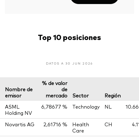
Top 10 posiciones
DATOS A 30 JUN 2026
% de valor
Nombre de
de
emisor
mercado
Sector
Región
ASML
6,78677 %
Technology
NL
10.66
Holding NV
Novartis AG
2,61716 %
Health
CH
4.
Care