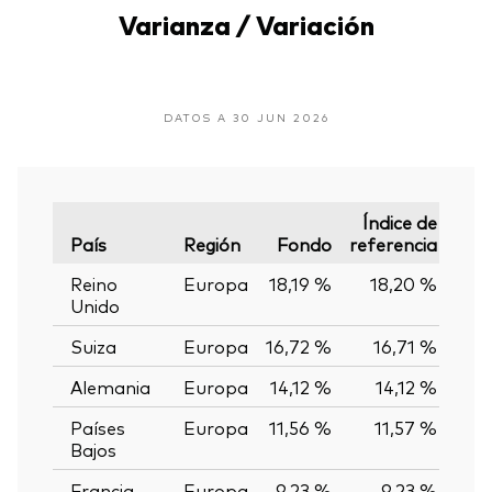
Varianza / Variación
DATOS A 30 JUN 2026
Índice de
País
Región
Fondo
referencia
Vari
Reino
Europa
18,19 %
18,20 %
-0
Unido
Suiza
Europa
16,72 %
16,71 %
0,
Alemania
Europa
14,12 %
14,12 %
0,
Países
Europa
11,56 %
11,57 %
-0
Bajos
Francia
Europa
9,23 %
9,23 %
0,