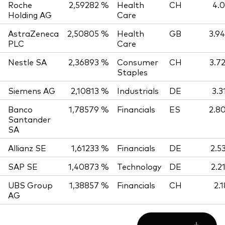
Roche
2,59282 %
Health
CH
4.0
Holding AG
Care
AstraZeneca
2,50805 %
Health
GB
3.9
PLC
Care
Nestle SA
2,36893 %
Consumer
CH
3.7
Staples
Siemens AG
2,10813 %
Industrials
DE
3.3
Banco
1,78579 %
Financials
ES
2.8
Santander
SA
Allianz SE
1,61233 %
Financials
DE
2.5
SAP SE
1,40873 %
Technology
DE
2.2
UBS Group
1,38857 %
Financials
CH
2.
AG