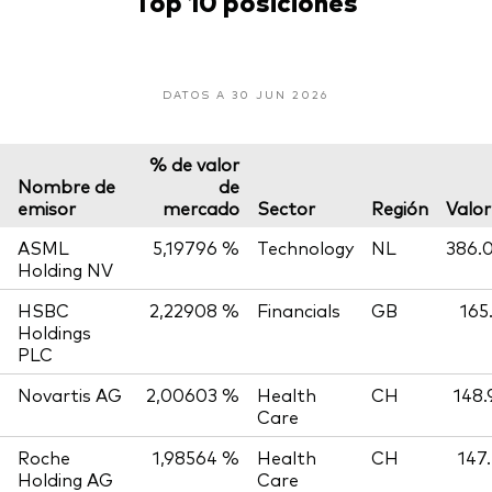
Top 10 posiciones
DATOS A 30 JUN 2026
% de valor
Nombre de
de
emisor
mercado
Sector
Región
Valo
ASML
5,19796 %
Technology
NL
386.
Holding NV
HSBC
2,22908 %
Financials
GB
165
Holdings
PLC
Novartis AG
2,00603 %
Health
CH
148.
Care
Roche
1,98564 %
Health
CH
147
Holding AG
Care