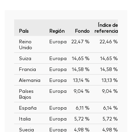
Índice de
País
Región
Fondo
referencia
Var
Reino
Europa
22,47 %
22,46 %
0
Unido
Suiza
Europa
14,65 %
14,65 %
0,
Francia
Europa
14,58 %
14,58 %
0,
Alemania
Europa
13,14 %
13,13 %
0
Países
Europa
9,04 %
9,04 %
0,
Bajos
España
Europa
6,11 %
6,14 %
-0
Italia
Europa
5,72 %
5,72 %
0,
Suecia
Europa
4,98 %
4,98 %
0,