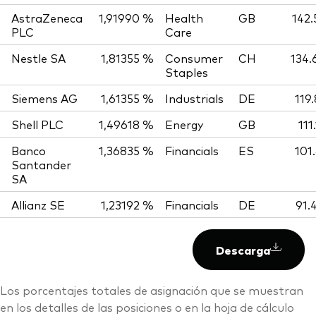
AstraZeneca
1,91990 %
Health
GB
142.
PLC
Care
Nestle SA
1,81355 %
Consumer
CH
134.
Staples
Siemens AG
1,61355 %
Industrials
DE
119
Shell PLC
1,49618 %
Energy
GB
111
Banco
1,36835 %
Financials
ES
101
Santander
SA
Allianz SE
1,23192 %
Financials
DE
91.
Descarga
Los porcentajes totales de asignación que se muestran
en los detalles de las posiciones o en la hoja de cálculo