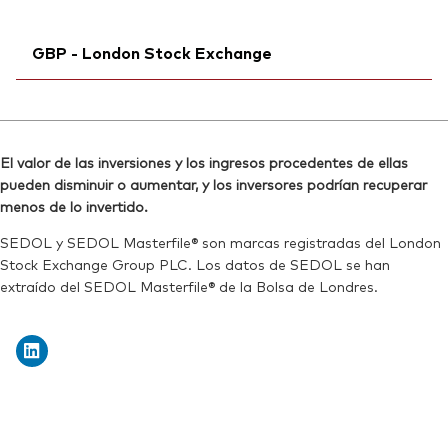
Reuters:
VWCGM.BIV
SEDOL:
Ticker iNav Bloomberg:
BQB3BT5
IVWCGUSD
SEDOL:
BKDZ2R2
GBP - London Stock Exchange
Bloomberg:
VWCG LN
ISIN:
IE00BK5BQX27
Ticker iNav Bloomberg:
IVWCGGBP
Reuters:
VWCG.L
Bloomberg:
VEUA LN
SEDOL:
BJSB5S0
El valor de las inversiones y los ingresos procedentes de ellas
ISIN:
IE00BK5BQX27
pueden disminuir o aumentar, y los inversores podrían recuperar
Ticker de cotización:
VWCG
Reuters:
VEUA.L
menos de lo invertido.
SEDOL:
BJSBDC0
SEDOL y SEDOL Masterfile® son marcas registradas del London
Stock Exchange Group PLC. Los datos de SEDOL se han
Ticker de cotización:
VEUA
extraído del SEDOL Masterfile® de la Bolsa de Londres.