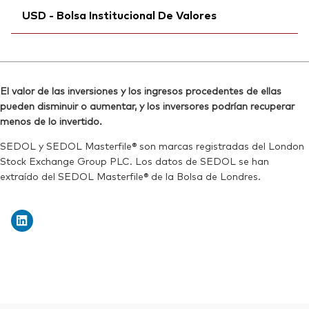
Reuters:
VNRA.L
USD - Bolsa Institucional De Valores
Bloomberg:
VNRG LN
SEDOL:
BJSB5N5
ISIN:
IE00BK5BQW10
Ticker de cotización:
Bloomberg:
VNRAN MM
VNRA
Reuters:
VNRG.L
ISIN:
IE00BK5BQW10
SEDOL:
BJSBD75
El valor de las inversiones y los ingresos procedentes de ellas
Reuters:
VNRAN.BIV
pueden disminuir o aumentar, y los inversores podrían recuperar
Ticker de cotización:
VNRG
SEDOL:
BKDZ2S3
menos de lo invertido.
SEDOL y SEDOL Masterfile® son marcas registradas del London
Stock Exchange Group PLC. Los datos de SEDOL se han
extraído del SEDOL Masterfile® de la Bolsa de Londres.