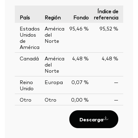
Índice de
País
Región
Fondo
referencia
Varia
Estados
América
95,46 %
95,52 %
-0,0
Unidos
del
de
Norte
América
Canadá
América
4,48 %
4,48 %
0,0
del
Norte
Reino
Europa
0,07 %
—
Unido
Otro
Otro
0,00 %
—
Descarga