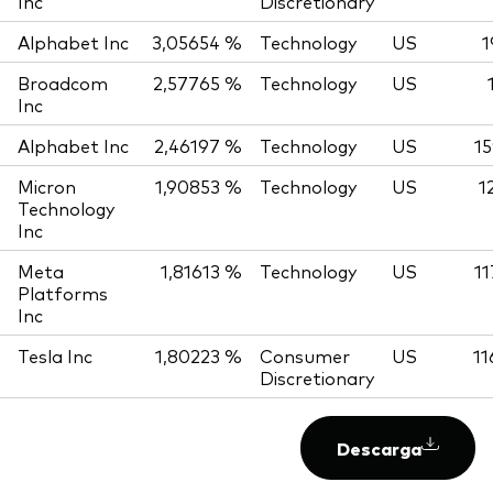
Inc
Discretionary
Alphabet Inc
3,05654 %
Technology
US
1
Broadcom
2,57765 %
Technology
US
Inc
Alphabet Inc
2,46197 %
Technology
US
15
Micron
1,90853 %
Technology
US
1
Technology
Inc
Meta
1,81613 %
Technology
US
11
Platforms
Inc
Tesla Inc
1,80223 %
Consumer
US
11
Discretionary
Descarga