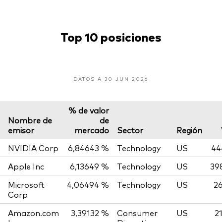
Top 10 posiciones
DATOS A 30 JUN 2026
% de valor
Nombre de
de
emisor
mercado
Sector
Región
NVIDIA Corp
6,84643 %
Technology
US
44
Apple Inc
6,13649 %
Technology
US
39
Microsoft
4,06494 %
Technology
US
26
Corp
Amazon.com
3,39132 %
Consumer
US
2