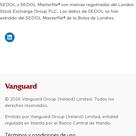
SEDOL:
BJGTNN7
SEDOL y SEDOL Masterfile® son marcas registradas del London
Stock Exchange Group PLC. Los datos de SEDOL se han
Ticker de cotización:
VHYG
extraído del SEDOL Masterfile® de la Bolsa de Londres.
© 2026 Vanguard Group (Ireland) Limited. Todos los
derechos reservados.
Emitido por Vanguard Group (Ireland) Limited, entidad
regulada en Irlanda por el Banco Central de Irlanda.
Términos y condiciones de uso