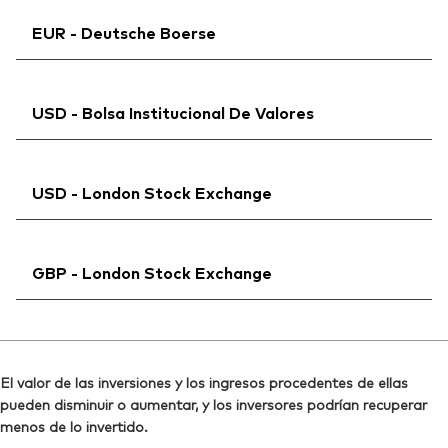
SEDOL:
Ticker iNav Bloomberg:
BVK5HP5
IVHYAEUR
Reuters:
VHYA.S
EUR - Deutsche Boerse
Bloomberg:
VGWE NA
SEDOL:
BJGTNS2
Ticker de cotización:
VGWE
Ticker de cotización:
Ticker iNav Bloomberg:
VHYA
IVHYAEUR
ISIN:
IE00BK5BR626
USD - Bolsa Institucional De Valores
Bloomberg:
VGWE GY
Reuters:
VHYG.AS
Ticker de cotización:
VGWE
SEDOL:
Bloomberg:
BQB3BV7
VHYAN MM
ISIN:
IE00BK5BR626
USD - London Stock Exchange
ISIN:
IE00BK5BR626
Reuters:
VGWE.DE
Reuters:
VHYAN.BIV
SEDOL:
Ticker iNav Bloomberg:
BJGTNR1
IVHYAUSD
SEDOL:
BL1FVM9
GBP - London Stock Exchange
Bloomberg:
VHYA LN
ISIN:
IE00BK5BR626
Ticker iNav Bloomberg:
IVHYAGBP
Reuters:
VHYA.L
Bloomberg:
VHYG LN
SEDOL:
BJGTNM6
El valor de las inversiones y los ingresos procedentes de ellas
ISIN:
IE00BK5BR626
pueden disminuir o aumentar, y los inversores podrían recuperar
Ticker de cotización:
VHYA
Reuters:
VHYG.L
menos de lo invertido.