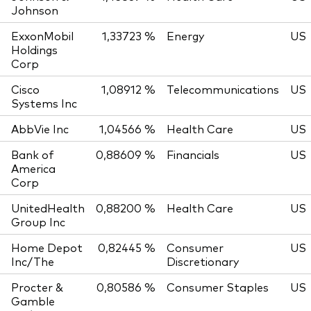
Johnson
ExxonMobil
1,33723 %
Energy
US
Holdings
Corp
Cisco
1,08912 %
Telecommunications
US
Systems Inc
AbbVie Inc
1,04566 %
Health Care
US
Bank of
0,88609 %
Financials
US
America
Corp
UnitedHealth
0,88200 %
Health Care
US
Group Inc
Home Depot
0,82445 %
Consumer
US
Inc/The
Discretionary
Procter &
0,80586 %
Consumer Staples
US
Gamble