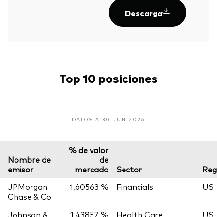
Descarga
Top 10 posiciones
DATOS A 30 JUN 2026
% de valor
Nombre de
de
emisor
mercado
Sector
Reg
JPMorgan
1,60563 %
Financials
US
Chase & Co
Johnson &
1,43857 %
Health Care
US