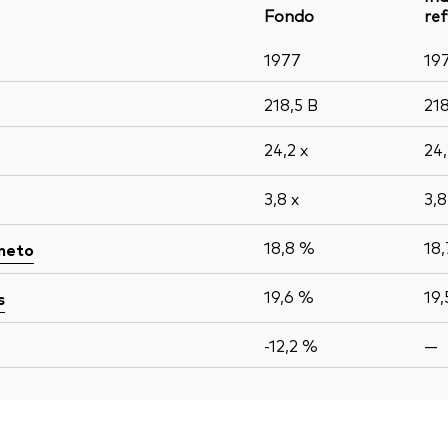
Fondo
ref
1977
19
218,5
B
21
24,2
x
24
3,8
x
3,
18,8 %
18
 neto
19,6 %
19
s
-12,2 %
—