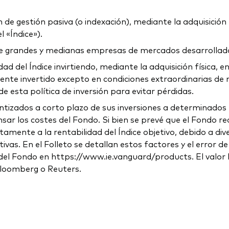
e gestión pasiva (o indexación), mediante la adquisición fí
 «Índice»).
de grandes y medianas empresas de mercados desarrollad
idad del Índice invirtiendo, mediante la adquisición física,
e invertido excepto en condiciones extraordinarias de mer
esta política de inversión para evitar pérdidas.
tizados a corto plazo de sus inversiones a determinados t
ar los costes del Fondo. Si bien se prevé que el Fondo real
ctamente a la rentabilidad del Índice objetivo, debido a d
ivas. En el Folleto se detallan estos factores y el error 
el Fondo en https://www.ie.vanguard/products. El valor liq
 Bloomberg o Reuters.