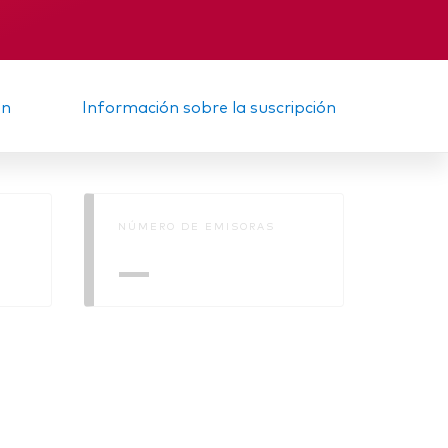
Informe provisional
ón
Información sobre la suscripción
NÚMERO DE EMISORAS
—