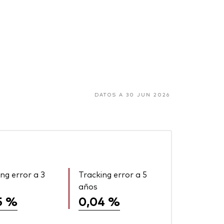
DATOS A 30 JUN 2026
ng error a 3
Tracking error a 5
años
5 %
0,04 %