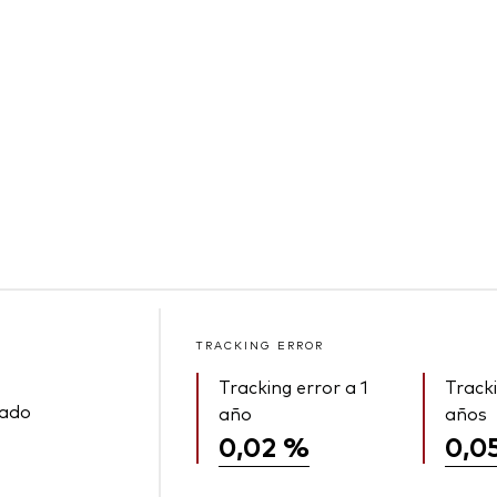
TRACKING ERROR
Tracking error a 1
Tracki
rado
año
años
0,02 %
0,0