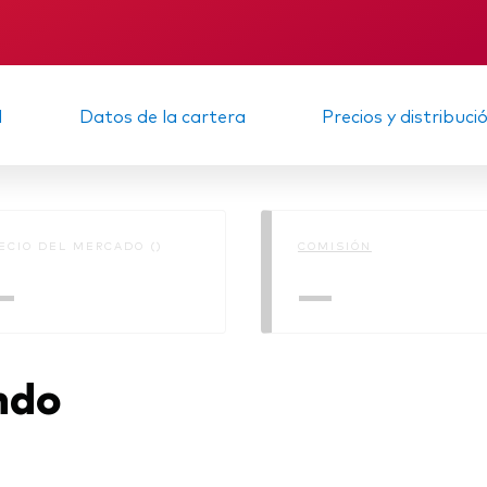
Multiactivos
KID
Memorando
LifeStrategy
d
Datos de la cartera
Precios y distribuci
ECIO DEL MERCADO ()
COMISIÓN
—
—
ndo