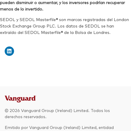
pueden disminuir o aumentar, y los inversores podrían recuperar
Ticker de cotización:
VHVE
Reuters:
VHVG.L
menos de lo invertido.
SEDOL:
BJGTN37
SEDOL y SEDOL Masterfile® son marcas registradas del London
Stock Exchange Group PLC. Los datos de SEDOL se han
Ticker de cotización:
VHVG
extraído del SEDOL Masterfile® de la Bolsa de Londres.
© 2026 Vanguard Group (Ireland) Limited. Todos los
derechos reservados.
Emitido por Vanguard Group (Ireland) Limited, entidad