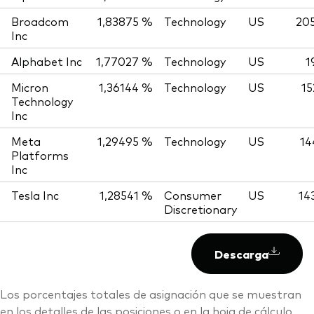
Broadcom
1,83875 %
Technology
US
20
Inc
Alphabet Inc
1,77027 %
Technology
US
1
Micron
1,36144 %
Technology
US
15
Technology
Inc
Meta
1,29495 %
Technology
US
14
Platforms
Inc
Tesla Inc
1,28541 %
Consumer
US
14
Discretionary
Descarga
Los porcentajes totales de asignación que se muestran
en los detalles de las posiciones o en la hoja de cálculo