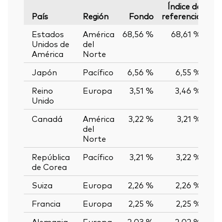
Índice de
País
Región
Fondo
referencia
Var
Estados
América
68,56 %
68,61 %
-0
Unidos de
del
América
Norte
Japón
Pacífico
6,56 %
6,55 %
0
Reino
Europa
3,51 %
3,46 %
0
Unido
Canadá
América
3,22 %
3,21 %
0
del
Norte
República
Pacífico
3,21 %
3,22 %
-0
de Corea
Suiza
Europa
2,26 %
2,26 %
0
Francia
Europa
2,25 %
2,25 %
0
Alemania
Europa
2,03 %
2,02 %
0