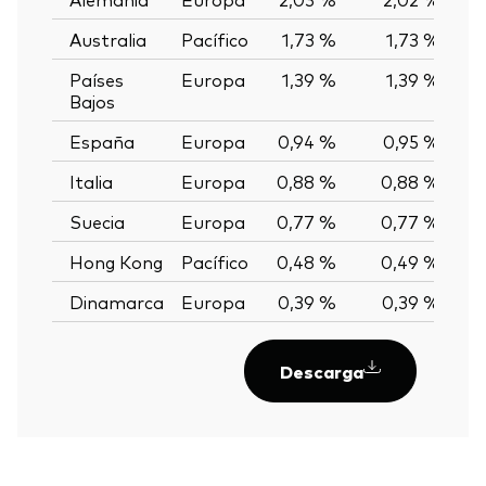
Australia
Pacífico
1,73 %
1,73 %
0
Países
Europa
1,39 %
1,39 %
0
Bajos
España
Europa
0,94 %
0,95 %
-0
Italia
Europa
0,88 %
0,88 %
0
Suecia
Europa
0,77 %
0,77 %
0
Hong Kong
Pacífico
0,48 %
0,49 %
-0
Dinamarca
Europa
0,39 %
0,39 %
0
Descarga