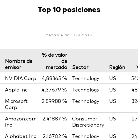
Top 10 posiciones
DATOS A 30 JUN 2026
% de valor
Nombre de
de
emisor
mercado
Sector
Región
NVIDIA Corp
4,88365 %
Technology
US
54
Apple Inc
4,37679 %
Technology
US
48
Microsoft
2,89988 %
Technology
US
32
Corp
Amazon.com
2,41887 %
Consumer
US
27
Inc
Discretionary
Alphabet Inc
2,16702 %
Technology
US
24