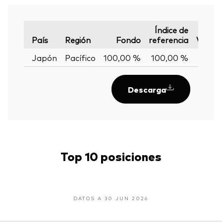
Índice de
País
Región
Fondo
referencia
Varian
Japón
Pacífico
100,00 %
100,00 %
0,00
Descarga
Top 10 posiciones
DATOS A 30 JUN 2026