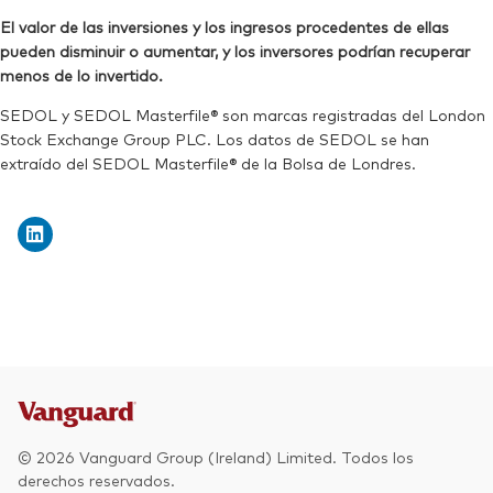
Bloomberg:
VJPB LN
SEDOL:
BJGTMW9
El valor de las inversiones y los ingresos procedentes de ellas
ISIN:
IE00BFMXYX26
pueden disminuir o aumentar, y los inversores podrían recuperar
Ticker de cotización:
VJPA
Reuters:
VJPB.L
menos de lo invertido.
SEDOL:
BJGTMX0
SEDOL y SEDOL Masterfile® son marcas registradas del London
Stock Exchange Group PLC. Los datos de SEDOL se han
Ticker de cotización:
VJPB
extraído del SEDOL Masterfile® de la Bolsa de Londres.
© 2026 Vanguard Group (Ireland) Limited. Todos los
derechos reservados.