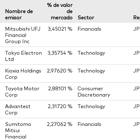
% de valor
Nombre de
de
emisor
mercado
Sector
Re
Mitsubishi UFJ
3,45021 %
Financials
JP
Financial
Group Inc
Tokyo Electron
3,35754 %
Technology
JP
Ltd
Kioxia Holdings
2,97620 %
Technology
JP
Corp
Toyota Motor
2,88101 %
Consumer
JP
Corp
Discretionary
Advantest
2,31720 %
Technology
JP
Corp
Sumitomo
2,27062 %
Financials
JP
Mitsui
Financial