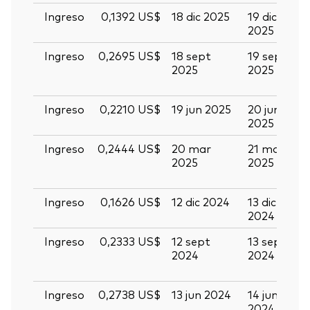
Ingreso
0,1392 US$
18 dic 2025
19 dic
3
2025
2
Ingreso
0,2695 US$
18 sept
19 sept
0
2025
2025
o
2
Ingreso
0,2210 US$
19 jun 2025
20 jun
0
2025
2
Ingreso
0,2444 US$
20 mar
21 mar
0
2025
2025
a
2
Ingreso
0,1626 US$
12 dic 2024
13 dic
2
2024
2
Ingreso
0,2333 US$
12 sept
13 sept
2
2024
2024
s
2
Ingreso
0,2738 US$
13 jun 2024
14 jun
2
2024
2