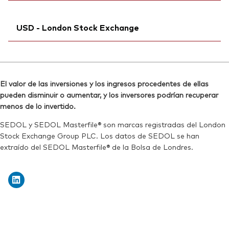
Reuters:
VDPXN.MX
SEDOL:
Ticker iNav Bloomberg:
B99L0H3
IVAPXGBP
SEDOL:
BG0SHR1
USD - London Stock Exchange
Bloomberg:
VAPX LN
ISIN:
IE00B9F5YL18
Ticker iNav Bloomberg:
IVDPXUSD
Reuters:
VAPX.L
Bloomberg:
VDPX LN
SEDOL:
B9MSLC3
El valor de las inversiones y los ingresos procedentes de ellas
ISIN:
IE00B9F5YL18
pueden disminuir o aumentar, y los inversores podrían recuperar
Ticker de cotización:
VAPX
Reuters:
VDPX.L
menos de lo invertido.
SEDOL:
B94JY69
SEDOL y SEDOL Masterfile® son marcas registradas del London
Stock Exchange Group PLC. Los datos de SEDOL se han
Ticker de cotización:
VDPX
extraído del SEDOL Masterfile® de la Bolsa de Londres.