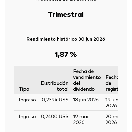
Trimestral
Rendimiento histórico 30 jun 2026
1,87 %
Fecha de
vencimiento
Fecha
F
Distribución
del
de
d
Tipo
total
dividendo
registro
p
Ingreso
0,2394 US$
18 jun 2026
19 jun
01
2026
2
Ingreso
0,2400 US$
19 mar
20 mar
0
2026
2026
a
2