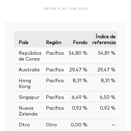
DATOS A 30 JUN 2026
Índice de
País
Región
Fondo
referencia
Vari
República
Pacífico
54,80 %
54,81 %
-0,
de Corea
Australia
Pacífico
29,47 %
29,47 %
0,
Hong
Pacífico
8,31 %
8,31 %
0,
Kong
Singapur
Pacífico
6,49 %
6,50 %
-0,
Nueva
Pacífico
0,92 %
0,92 %
0,
Zelanda
Otro
Otro
0,00 %
—