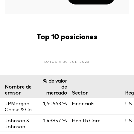
Top 10 posiciones
DATOS A 30 JUN 2026
% de valor
Nombre de
de
emisor
mercado
Sector
Reg
JPMorgan
1,60563 %
Financials
US
Chase & Co
Johnson &
1,43857 %
Health Care
US
Johnson