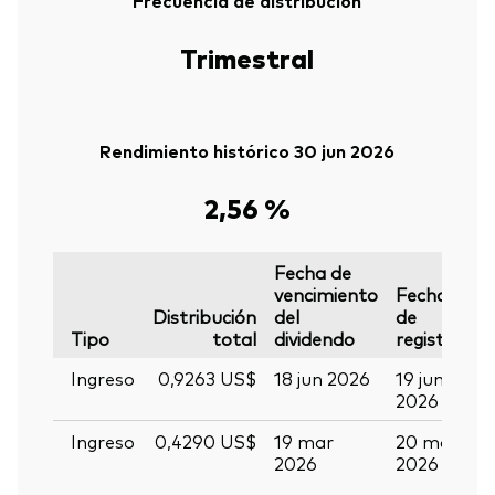
Trimestral
Rendimiento histórico 30 jun 2026
2,56 %
Fecha de
vencimiento
Fecha
F
Distribución
del
de
d
Tipo
total
dividendo
registro
p
Ingreso
0,9263 US$
18 jun 2026
19 jun
01
2026
2
Ingreso
0,4290 US$
19 mar
20 mar
0
2026
2026
a
2