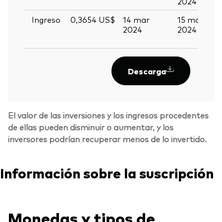
2024
2
Ingreso
0,3654 US$
14 mar
15 mar
2
2024
2024
m
2
Descarga
El valor de las inversiones y los ingresos procedentes
de ellas pueden disminuir o aumentar, y los
inversores podrían recuperar menos de lo invertido.
Información sobre la suscripción
Monedas y tipos de