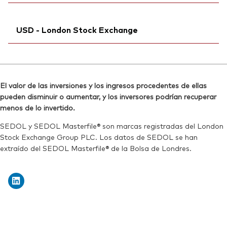
Reuters:
VHYL.AS
Reuters:
VHYDN.MX
SEDOL:
Ticker iNav Bloomberg:
B99L0L7
IVHYLGBP
SEDOL:
BDRX693
USD - London Stock Exchange
Bloomberg:
VHYL LN
ISIN:
IE00B8GKDB10
Ticker iNav Bloomberg:
IVHYDUSD
Reuters:
VHYL.L
Bloomberg:
VHYD LN
SEDOL:
B9FH310
El valor de las inversiones y los ingresos procedentes de ellas
ISIN:
IE00B8GKDB10
pueden disminuir o aumentar, y los inversores podrían recuperar
Ticker de cotización:
VHYL
Reuters:
VHYD.L
menos de lo invertido.
SEDOL:
B82D4M2
SEDOL y SEDOL Masterfile® son marcas registradas del London
Stock Exchange Group PLC. Los datos de SEDOL se han
Ticker de cotización:
VHYD
extraído del SEDOL Masterfile® de la Bolsa de Londres.