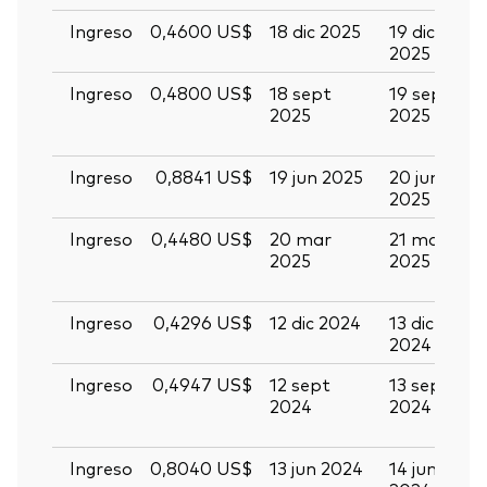
Ingreso
0,4600 US$
18 dic 2025
19 dic
3
2025
2
Ingreso
0,4800 US$
18 sept
19 sept
0
2025
2025
o
2
Ingreso
0,8841 US$
19 jun 2025
20 jun
0
2025
2
Ingreso
0,4480 US$
20 mar
21 mar
0
2025
2025
a
2
Ingreso
0,4296 US$
12 dic 2024
13 dic
2
2024
2
Ingreso
0,4947 US$
12 sept
13 sept
2
2024
2024
s
2
Ingreso
0,8040 US$
13 jun 2024
14 jun
2