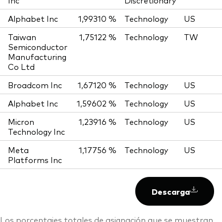
Inc
Discretionary
Alphabet Inc
1,99310 %
Technology
US
Taiwan
1,75122 %
Technology
TW
Semiconductor
Manufacturing
Co Ltd
Broadcom Inc
1,67120 %
Technology
US
Alphabet Inc
1,59602 %
Technology
US
Micron
1,23916 %
Technology
US
Technology Inc
Meta
1,17756 %
Technology
US
Platforms Inc
Descarga
Los porcentajes totales de asignación que se muestran