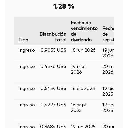
1,28 %
Fecha de
vencimiento
Fecha
F
Distribución
del
de
d
Tipo
total
dividendo
registro
p
Ingreso
0,9055 US$
18 jun 2026
19 jun
01
2026
2
Ingreso
0,4576 US$
19 mar
20 mar
0
2026
2026
a
2
Ingreso
0,5459 US$
18 dic 2025
19 dic
3
2025
2
Ingreso
0,4227 US$
18 sept
19 sept
0
2025
2025
o
2
Ingreso
0,8684 US$
19 jun 2025
20 jun
0