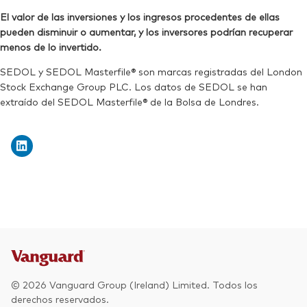
Bloomberg:
VWRD LN
SEDOL:
B7NLLH2
El valor de las inversiones y los ingresos procedentes de ellas
ISIN:
IE00B3RBWM25
pueden disminuir o aumentar, y los inversores podrían recuperar
Ticker de cotización:
VWRL
Reuters:
VWRD.L
menos de lo invertido.
SEDOL:
B6QBHM9
SEDOL y SEDOL Masterfile® son marcas registradas del London
Stock Exchange Group PLC. Los datos de SEDOL se han
Ticker de cotización:
VWRD
extraído del SEDOL Masterfile® de la Bolsa de Londres.
© 2026 Vanguard Group (Ireland) Limited. Todos los
derechos reservados.