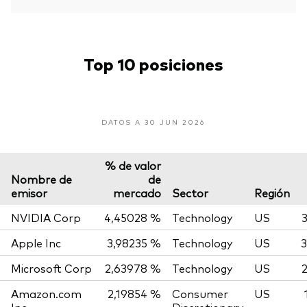
Top 10 posiciones
DATOS A 30 JUN 2026
% de valor
Nombre de
de
emisor
mercado
Sector
Región
NVIDIA Corp
4,45028 %
Technology
US
Apple Inc
3,98235 %
Technology
US
3
Microsoft Corp
2,63978 %
Technology
US
Amazon.com
2,19854 %
Consumer
US