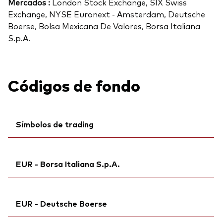
Mercados :
London Stock Exchange, SIX Swiss
Exchange, NYSE Euronext - Amsterdam, Deutsche
Boerse, Bolsa Mexicana De Valores, Borsa Italiana
S.p.A.
Códigos de fondo
Símbolos de trading
Ticker iNav Bloomberg:
IVWRLEUR
EUR - Borsa Italiana S.p.A.
Bloomberg:
VWRL NA
Ticker de cotización:
VWRL
Ticker iNav Bloomberg:
IVWRLEUR
ISIN:
IE00B3RBWM25
EUR - Deutsche Boerse
Ticker de cotización:
VWRL
ID MEX:
VIBAAA