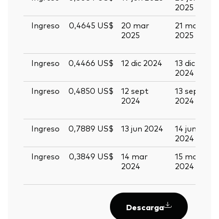
2025
2
Ingreso
0,4645 US$
20 mar
21 mar
0
2025
2025
a
2
Ingreso
0,4466 US$
12 dic 2024
13 dic
2
2024
2
Ingreso
0,4850 US$
12 sept
13 sept
2
2024
2024
s
2
Ingreso
0,7889 US$
13 jun 2024
14 jun
2
2024
2
Ingreso
0,3849 US$
14 mar
15 mar
2
2024
2024
m
2
Descarga