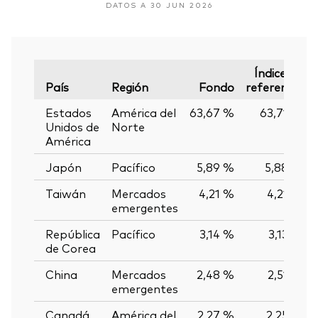
DATOS A 30 JUN 2026
Índice de
País
Región
Fondo
referencia
Estados
América del
63,67 %
63,71 %
Unidos de
Norte
América
Japón
Pacífico
5,89 %
5,88 %
Taiwán
Mercados
4,21 %
4,21 %
emergentes
República
Pacífico
3,14 %
3,13 %
de Corea
China
Mercados
2,48 %
2,51 %
emergentes
Canadá
América del
2,27 %
2,25 %