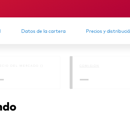
Multiactivos
KID
Memorando
LifeStrategy
d
Datos de la cartera
Precios y distribuci
ECIO DEL MERCADO ()
COMISIÓN
—
—
ndo