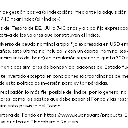
e gestión pasiva (o indexación), mediante la adquisición fí
-10 Year Index (el «Índice»).
 del Tesoro de EE. UU. a 7-10 años y a tipo fijo expresado
iva de los valores que constituyen el Índice.
 universo de deuda nominal a tipo fijo expresada en USD em
años, este último no incluido, y con un capital nominal (es 
cimiento del bono) en circulación superior o igual a 300 
 en tipos similares de bonos y obligaciones del Estado fue
invertido excepto en condiciones extraordinarias de merca
esta política de inversión para evitar pérdidas.
replicación lo más fiel posible del Índice, por lo general 
ctores, como los gastos que debe pagar el Fondo y las restr
guimiento previsto del Fondo.
tera del Fondo en https://www.ie.vanguard/products. El v
 y se publica en Bloomberg o Reuters.