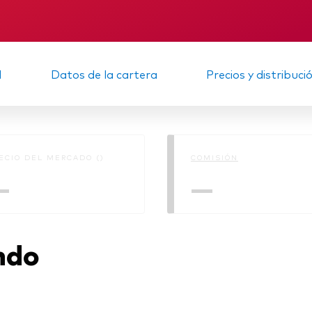
Multiactivos
KID
Memorando
LifeStrategy
d
Datos de la cartera
Precios y distribuci
ECIO DEL MERCADO ()
COMISIÓN
—
—
ndo