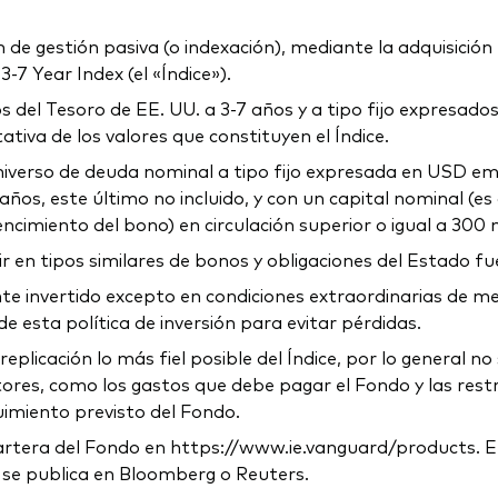
e gestión pasiva (o indexación), mediante la adquisición fí
7 Year Index (el «Índice»).
 del Tesoro de EE. UU. a 3-7 años y a tipo fijo expresados
iva de los valores que constituyen el Índice.
 universo de deuda nominal a tipo fijo expresada en USD em
años, este último no incluido, y con un capital nominal (es
cimiento del bono) en circulación superior o igual a 300 
 en tipos similares de bonos y obligaciones del Estado fue
invertido excepto en condiciones extraordinarias de merca
esta política de inversión para evitar pérdidas.
replicación lo más fiel posible del Índice, por lo general 
ctores, como los gastos que debe pagar el Fondo y las restr
guimiento previsto del Fondo.
tera del Fondo en https://www.ie.vanguard/products. El v
 y se publica en Bloomberg o Reuters.