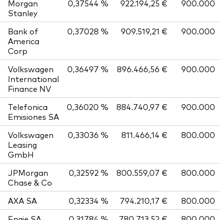
Morgan
0,37544 %
922.194,25 €
900.000
Stanley
Bank of
0,37028 %
909.519,21 €
900.000
America
Corp
Volkswagen
0,36497 %
896.466,56 €
900.000
International
Finance NV
Telefonica
0,36020 %
884.740,97 €
900.000
Emisiones SA
Volkswagen
0,33036 %
811.466,14 €
800.000
Leasing
GmbH
JPMorgan
0,32592 %
800.559,07 €
800.000
Chase & Co
AXA SA
0,32334 %
794.210,17 €
800.000
Engie SA
0,31784 %
780.713,52 €
800.000