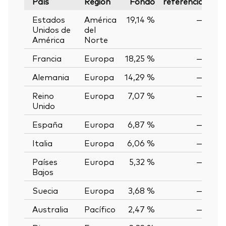
País
Región
Fondo
referencia
Var
Estados
América
19,14 %
—
Unidos de
del
América
Norte
Francia
Europa
18,25 %
—
Alemania
Europa
14,29 %
—
Reino
Europa
7,07 %
—
Unido
España
Europa
6,87 %
—
Italia
Europa
6,06 %
—
Países
Europa
5,32 %
—
Bajos
Suecia
Europa
3,68 %
—
Australia
Pacífico
2,47 %
—