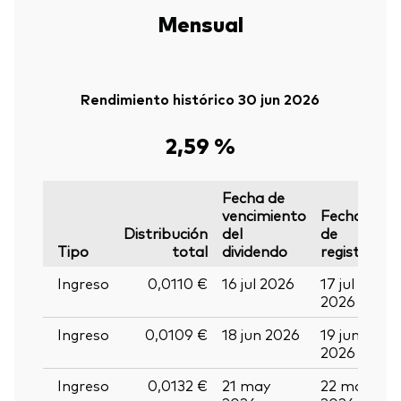
Mensual
Rendimiento histórico 30 jun 2026
2,59 %
Fecha de
vencimiento
Fecha
F
Distribución
del
de
d
Tipo
total
dividendo
registro
p
Ingreso
0,0110 €
16 jul 2026
17 jul
2
2026
2
Volver arrib
Ingreso
0,0109 €
18 jun 2026
19 jun
01
2026
2
Ingreso
0,0132 €
21 may
22 may
0