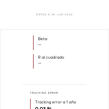
DATOS A 30 JUN 2026
Beta
—
R al cuadrado
—
TRACKING ERROR
Tracking error a 1 año
0,03 %