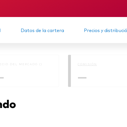
Multiactivos
KID
Memorando
LifeStrategy
d
Datos de la cartera
Precios y distribuci
ECIO DEL MERCADO ()
COMISIÓN
—
—
ndo