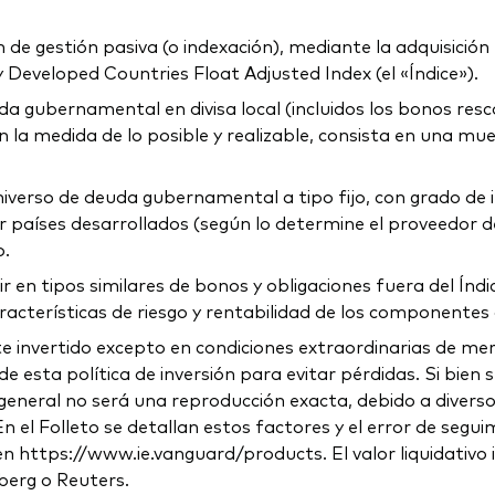
e gestión pasiva (o indexación), mediante la adquisición fí
Developed Countries Float Adjusted Index (el «Índice»).
da gubernamental en divisa local (incluidos los bonos resc
n la medida de lo posible y realizable, consista en una mu
universo de deuda gubernamental a tipo fijo, con grado de i
or países desarrollados (según lo determine el proveedor d
o.
en tipos similares de bonos y obligaciones fuera del Índic
cterísticas de riesgo y rentabilidad de los componentes de
invertido excepto en condiciones extraordinarias de merca
esta política de inversión para evitar pérdidas. Si bien 
o general no será una reproducción exacta, debido a diver
En el Folleto se detallan estos factores y el error de seg
 https://www.ie.vanguard/products. El valor liquidativo in
berg o Reuters.