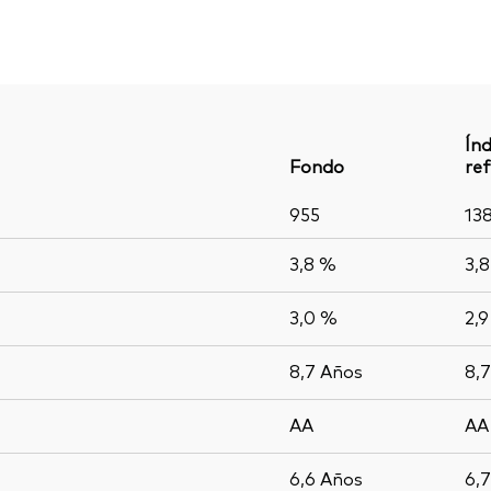
Índ
Fondo
ref
955
13
3,8 %
3,
3,0 %
2,
8,7
Años
8,
AA
AA
6,6
Años
6,