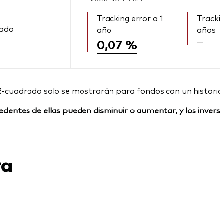
Tracking error a 1
Tracki
rado
año
años
—
0,07 %
R-cuadrado solo se mostrarán para fondos con un histori
rocedentes de ellas pueden disminuir o aumentar, y los inv
ra