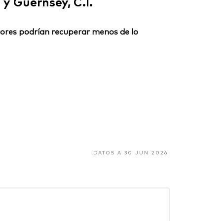
y Guernsey, C.I.
ersores podrían recuperar menos de lo
DATOS A 30 JUN 2026