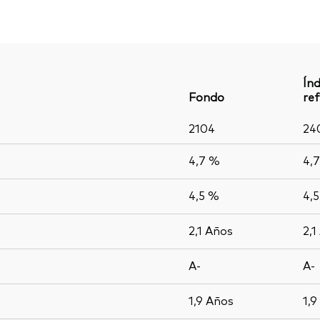
Índ
Fondo
ref
2104
24
4,7 %
4,
4,5 %
4,
2,1
Años
2,1
A-
A-
1,9
Años
1,9