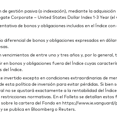
e gestión pasiva (o indexación), mediante la adquisición fí
ate Corporate – United States Dollar Index 1-3 Year (el «
tativa de bonos y obligaciones incluidos en el Índice con el
lio diferencial de bonos y obligaciones expresados en dól
esas.
n vencimientos de entre uno y tres años y, por lo general, t
 en bonos y obligaciones fuera del Índice cuyas caracterís
 del Índice.
invertido excepto en condiciones extraordinarias de merca
sta política de inversión para evitar pérdidas. Si bien se
neral no se ajustará exactamente a la rentabilidad del Índic
restricciones normativas. En el Folleto se detallan estos 
obre la cartera del Fondo en https://www.ie.vanguard/prod
 y se publica en Bloomberg o Reuters.