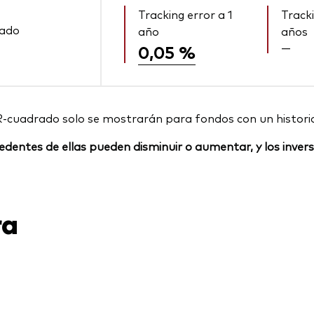
Tracking error a 1
Tracki
rado
año
años
—
0,05 %
R-cuadrado solo se mostrarán para fondos con un histori
rocedentes de ellas pueden disminuir o aumentar, y los inv
ra