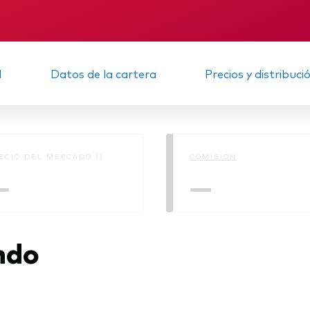
Multiactivos
KID
Informe provisio
LifeStrategy
d
Datos de la cartera
Precios y distribuci
ECIO DEL MERCADO ()
COMISIÓN
—
—
ndo