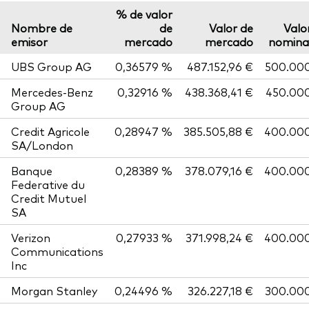
% de valor
Nombre de
de
Valor de
Valo
emisor
mercado
mercado
nomina
UBS Group AG
0,36579 %
487.152,96 €
500.00
Mercedes-Benz
0,32916 %
438.368,41 €
450.00
Group AG
Credit Agricole
0,28947 %
385.505,88 €
400.00
SA/London
Banque
0,28389 %
378.079,16 €
400.00
Federative du
Credit Mutuel
SA
Verizon
0,27933 %
371.998,24 €
400.00
Communications
Inc
Morgan Stanley
0,24496 %
326.227,18 €
300.00