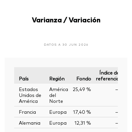
Varianza / Variación
DATOS A 30 JUN 2026
Índice de
País
Región
Fondo
referencia
Var
Estados
América
25,49 %
—
Unidos de
del
América
Norte
Francia
Europa
17,40 %
—
Alemania
Europa
12,31 %
—