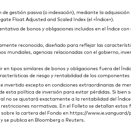
e gestión pasiva (o indexación), mediante la adquisición fí
ate Float Adjusted and Scaled Index (el «Índice»).
tativa de bonos y obligaciones incluidos en el Índice con el
liamente reconocido, diseñado para reflejar las caracterís
os mundiales, agencias relacionadas con el gobierno, invers
en tipos similares de bonos y obligaciones fuera del Índic
cterísticas de riesgo y rentabilidad de los componentes de
invertido excepto en condiciones extraordinarias de merca
sta política de inversión para evitar pérdidas. Si bien se
neral no se ajustará exactamente a la rentabilidad del Índic
restricciones normativas. En el Folleto se detallan estos 
obre la cartera del Fondo en https://www.ie.vanguard/prod
 y se publica en Bloomberg o Reuters.