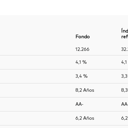
Índ
Fondo
ref
12.266
32
4,1 %
4,1
3,4 %
3,
8,2
Años
8,
AA-
AA
6,2
Años
6,