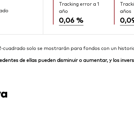
Tracking error a 1
Tracki
rado
año
años
0,06 %
0,0
R-cuadrado solo se mostrarán para fondos con un histori
rocedentes de ellas pueden disminuir o aumentar, y los inv
ra