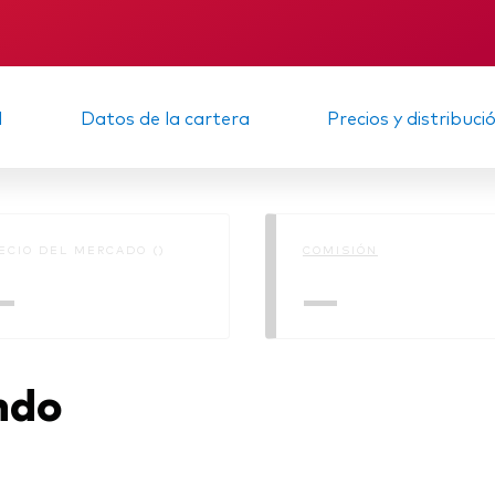
Multiactivos
KID
Informe provisio
LifeStrategy
d
Datos de la cartera
Precios y distribuci
ECIO DEL MERCADO ()
COMISIÓN
—
—
ndo