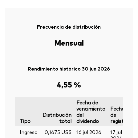
Frecuencia de distribución
Mensual
Rendimiento histórico 30 jun 2026
4,55 %
Fecha de
vencimiento
Fecha
F
Volver arrib
Distribución
del
de
d
Tipo
total
dividendo
registro
p
Ingreso
0,1675 US$
16 jul 2026
17 jul
2