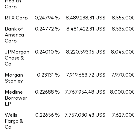
Health
Corp
RTX Corp
0,24794 %
8.489.238,31 US$
8.555.00
Bank of
0,24772 %
8.481.422,31 US$
8.535.00
America
Corp
JPMorgan
0,24010 %
8.220.593,15 US$
8.045.00
Chase &
Co
Morgan
0,23131 %
7.919.683,72 US$
7.970.00
Stanley
Medline
0,22688 %
7.767.954,48 US$
8.000.00
Borrower
LP
Wells
0,22656 %
7.757.030,43 US$
7.627.00
Fargo &
Co