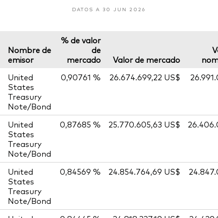
DATOS A 30 JUN 2026
% de valor
Nombre de
de
V
emisor
mercado
Valor de mercado
nom
United
0,90761 %
26.674.699,22 US$
26.991
States
Treasury
Note/Bond
United
0,87685 %
25.770.605,63 US$
26.406
States
Treasury
Note/Bond
United
0,84569 %
24.854.764,69 US$
24.847
States
Treasury
Note/Bond