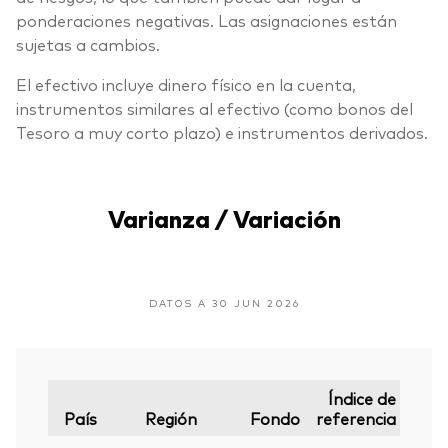
ponderaciones negativas. Las asignaciones están
sujetas a cambios.
El efectivo incluye dinero físico en la cuenta,
instrumentos similares al efectivo (como bonos del
Tesoro a muy corto plazo) e instrumentos derivados.
Varianza / Variación
DATOS A 30 JUN 2026
Índice de
País
Región
Fondo
referencia
Vari