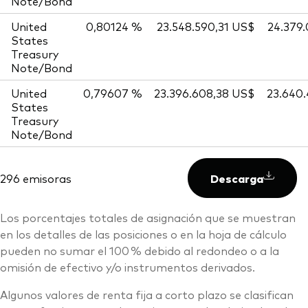
Note/Bond
United
0,80124 %
23.548.590,31 US$
24.379
States
Treasury
Note/Bond
United
0,79607 %
23.396.608,38 US$
23.640
States
Treasury
Note/Bond
296 emisoras
Descarga
Los porcentajes totales de asignación que se muestran
en los detalles de las posiciones o en la hoja de cálculo
pueden no sumar el 100 % debido al redondeo o a la
omisión de efectivo y/o instrumentos derivados.
Algunos valores de renta fija a corto plazo se clasifican