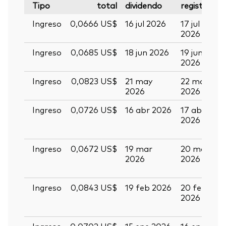
Tipo
total
dividendo
registro
p
Ingreso
0,0666 US$
16 jul 2026
17 jul
2
2026
2
Ingreso
0,0685 US$
18 jun 2026
19 jun
01
2026
2
Ingreso
0,0823 US$
21 may
22 may
0
2026
2026
2
Ingreso
0,0726 US$
16 abr 2026
17 abr
2
2026
a
2
Ingreso
0,0672 US$
19 mar
20 mar
0
2026
2026
a
2
Volver arrib
Ingreso
0,0843 US$
19 feb 2026
20 feb
0
2026
m
2