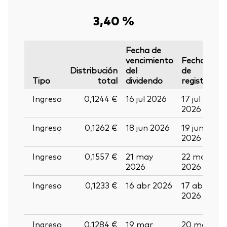
3,40 %
Fecha de
vencimiento
Fecha
F
Distribución
del
de
d
Tipo
total
dividendo
registro
p
Ingreso
0,1244 €
16 jul 2026
17 jul
2
2026
2
Ingreso
0,1262 €
18 jun 2026
19 jun
01
2026
2
Ingreso
0,1557 €
21 may
22 may
0
2026
2026
2
Volver arrib
Ingreso
0,1233 €
16 abr 2026
17 abr
2
2026
a
2
Ingreso
0,1284 €
19 mar
20 mar
0