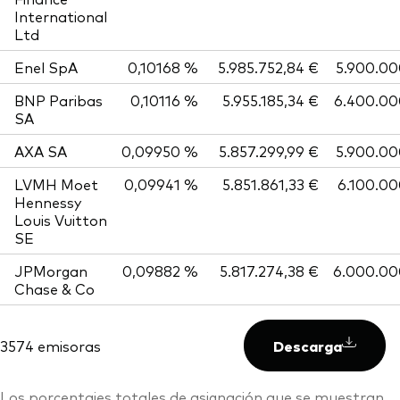
International
Ltd
Enel SpA
0,10168 %
5.985.752,84 €
5.900.00
BNP Paribas
0,10116 %
5.955.185,34 €
6.400.00
SA
AXA SA
0,09950 %
5.857.299,99 €
5.900.00
LVMH Moet
0,09941 %
5.851.861,33 €
6.100.0
Hennessy
Louis Vuitton
SE
JPMorgan
0,09882 %
5.817.274,38 €
6.000.00
Chase & Co
3574 emisoras
Descarga
Los porcentajes totales de asignación que se muestran