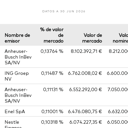
DATOS A 30 JUN 2026
% de valor
Nombre de
de
Valor de
Val
emisor
mercado
mercado
nomina
Anheuser-
0,13764 %
8.102.392,71 €
8.212.0
Busch InBev
SA/NV
ING Groep
0,11487 %
6.762.008,02 €
6.600.00
NV
Anheuser-
0,11131 %
6.552.292,00 €
7.050.00
Busch InBev
SA/NV
Enel SpA
0,11001 %
6.476.080,75 €
6.632.0
Nestle
0,10318 %
6.074.227,35 €
6.050.00
Finance