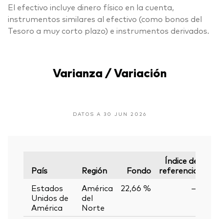
El efectivo incluye dinero físico en la cuenta,
instrumentos similares al efectivo (como bonos del
Tesoro a muy corto plazo) e instrumentos derivados.
Varianza / Variación
DATOS A 30 JUN 2026
Índice de
País
Región
Fondo
referencia
Var
Estados
América
22,66 %
—
Unidos de
del
América
Norte