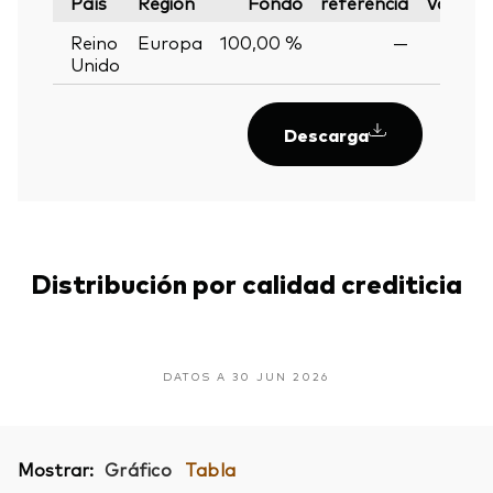
País
Región
Fondo
referencia
Varianz
Reino
Europa
100,00 %
—
Unido
Descarga
Distribución por calidad crediticia
DATOS A 30 JUN 2026
Mostrar:
Gráfico
Tabla