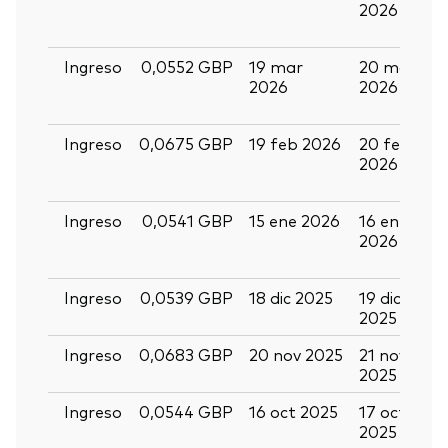
2026
a
2
Ingreso
0,0552 GBP
19 mar
20 mar
0
2026
2026
a
2
Ingreso
0,0675 GBP
19 feb 2026
20 feb
0
2026
m
2
Ingreso
0,0541 GBP
15 ene 2026
16 ene
2
2026
e
2
Ingreso
0,0539 GBP
18 dic 2025
19 dic
3
2025
2
Ingreso
0,0683 GBP
20 nov 2025
21 nov
0
2025
2
Ingreso
0,0544 GBP
16 oct 2025
17 oct
2
2025
o