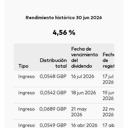
Rendimiento histórico 30 jun 2026
4,56 %
Fecha de
vencimiento
Fecha
F
Distribución
del
de
d
Tipo
total
dividendo
registro
p
Ingreso
0,0548 GBP
16 jul 2026
17 jul
2
2026
2
Ingreso
0,0542 GBP
18 jun 2026
19 jun
0
2026
2
Ingreso
0,0689 GBP
21 may
22 may
0
2026
2026
2
Ingreso
0,0549 GBP
16 abr 2026
17 abr
2