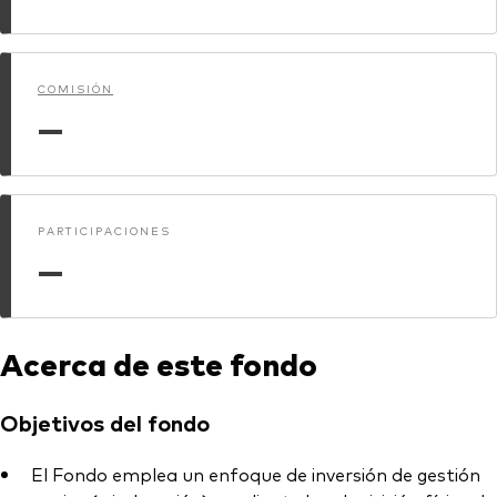
Renta fija activa
Renta variable
COMISIÓN
ETF
—
Generación V
Renta fija
Fondos indexados
Perspectiva económica y de los
PARTICIPACIONES
Multiactivos
mercados de Vanguard
—
LifeStrategy
Invierte con nosotros
Acerca de este fondo
Supervisión de inversiones
Objetivos del fondo
Prevención de fraude
Documentación legal
El Fondo emplea un enfoque de inversión de gestión