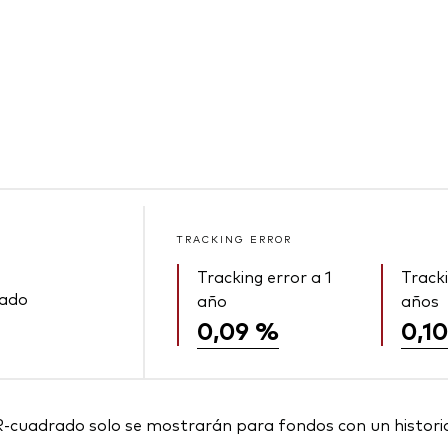
TRACKING ERROR
Tracking error a 1
Tracki
rado
año
años
0,09 %
0,1
R-cuadrado solo se mostrarán para fondos con un histori