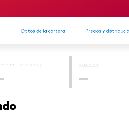
Multiactivos
KID
Memorando
LifeStrategy
Informe provisional
Información sob
d
Datos de la cartera
Precios y distribuci
sostenibilidad: re
ECIO DEL MERCADO ()
COMISIÓN
—
—
ndo