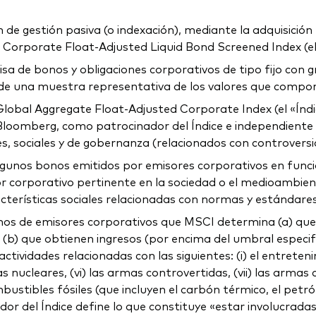
e gestión pasiva (o indexación), mediante la adquisición fí
Corporate Float-Adjusted Liquid Bond Screened Index (el 
visa de bonos y obligaciones corporativos de tipo fijo con
e una muestra representativa de los valores que compone
 Global Aggregate Float-Adjusted Corporate Index (el «Índi
n, Bloomberg, como patrocinador del Índice e independient
 sociales y de gobernanza (relacionados con controversias)
algunos bonos emitidos por emisores corporativos en funci
sor corporativo pertinente en la sociedad o el medioambi
terísticas sociales relacionadas con normas y estándares
onos de emisores corporativos que MSCI determina (a) que 
o (b) que obtienen ingresos (por encima del umbral especif
idades relacionadas con las siguientes: (i) el entretenimien
mas nucleares, (vi) las armas controvertidas, (vii) las armas
 combustibles fósiles (que incluyen el carbón térmico, el petr
eedor del Índice define lo que constituye «estar involucra