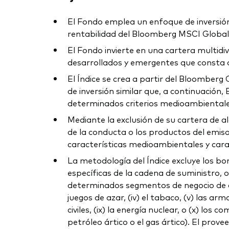
El Fondo emplea un enfoque de inversión d
rentabilidad del Bloomberg MSCI Global 
El Fondo invierte en una cartera multidi
desarrollados y emergentes que consta d
El Índice se crea a partir del Bloomberg
de inversión similar que, a continuació
determinados criterios medioambientales,
Mediante la exclusión de su cartera de 
de la conducta o los productos del emi
características medioambientales y carac
La metodología del Índice excluye los b
específicas de la cadena de suministro, 
determinados segmentos de negocio de activ
juegos de azar, (iv) el tabaco, (v) las ar
civiles, (ix) la energía nuclear, o (x) los
petróleo ártico o el gas ártico). El prov