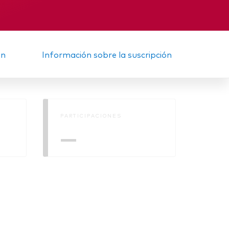
Información sobre
sostenibilidad
re
ón
Información sobre la suscripción
sumen
PARTICIPACIONES
—