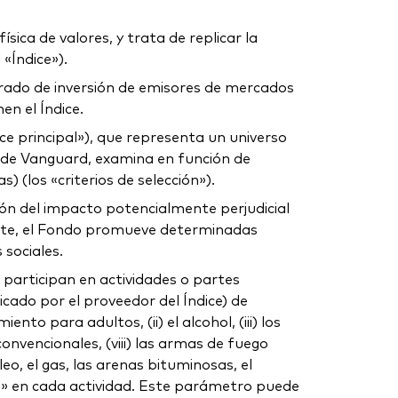
sica de valores, y trata de replicar la
«Índice»).
 grado de inversión de emisores de mercados
n el Índice.
ce principal»), que representa un universo
e de Vanguard, examina en función de
 (los «criterios de selección»).
ón del impacto potencialmente perjudicial
ente, el Fondo promueve determinadas
 sociales.
participan en actividades o partes
icado por el proveedor del Índice) de
to para adultos, (ii) el alcohol, (iii) los
 convencionales, (viii) las armas de fuego
óleo, el gas, las arenas bituminosas, el
das» en cada actividad. Este parámetro puede