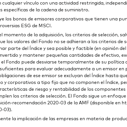
n cualquier vínculo con una actividad restringida, indepen
s específicas de la cadena de suministro.
ye los bonos de emisores corporativos que tienen una pun
troversias ESG de MSCI.
l momento de la adquisición, los criterios de selección, sa
 que los valores del Fondo no se adhieran a los criterios d
arte del Índice y sea posible y factible (en opinión del ge
vertido y mantener pequeñas cantidades de efectivo, exc
ue el Fondo puede desviarse temporalmente de su política 
suficientes para evaluar adecuadamente a un emisor en pa
s obligaciones de ese emisor se excluyan del Índice hasta q
 corporativos a tipo fijo que no componen el Índice, pero
cterísticas de riesgo y rentabilidad de los componentes de
plen los criterios de selección. El Fondo sigue un enfoque v
sición-recomendación 2020-03 de la AMF (disponible en 
0-03).
mente la implicación de las empresas en materia de produ