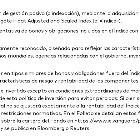
e gestión pasiva (o indexación), mediante la adquisición fí
ate Float Adjusted and Scaled Index (el «Índice»).
tativa de bonos y obligaciones incluidos en el Índice con el
liamente reconocido, diseñado para reflejar las caracterís
os mundiales, agencias relacionadas con el gobierno, invers
en tipos similares de bonos y obligaciones fuera del Índic
cterísticas de riesgo y rentabilidad de los componentes de
invertido excepto en condiciones extraordinarias de merca
sta política de inversión para evitar pérdidas. Si bien se
neral no se ajustará exactamente a la rentabilidad del Índic
restricciones normativas. En el Folleto se detallan estos 
obre la cartera del Fondo en https://www.ie.vanguard/prod
 y se publica en Bloomberg o Reuters.