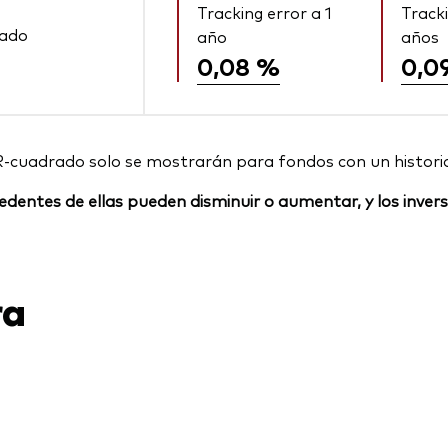
Tracking error a 1
Tracki
rado
año
años
0,08 %
0,0
R-cuadrado solo se mostrarán para fondos con un histori
rocedentes de ellas pueden disminuir o aumentar, y los inv
ra