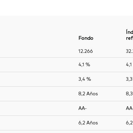
Índ
Fondo
ref
12.266
32
4,1 %
4,1
3,4 %
3,
8,2
Años
8,
AA-
AA
6,2
Años
6,