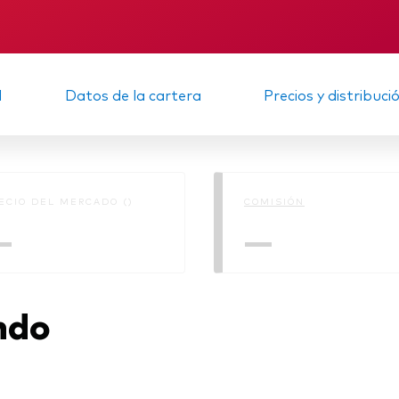
Multiactivos
KID
Informe provisio
LifeStrategy
d
Datos de la cartera
Precios y distribuci
ECIO DEL MERCADO ()
COMISIÓN
—
—
ndo