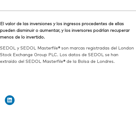
Bloomberg:
VNGD20 IM
SEDOL:
Ticker iNav Bloomberg:
BN7J583
IV20DEUR
ISIN:
IE00BMVB5L14
Bloomberg:
V20D GY
Reuters:
VNGD20.MI
El valor de las inversiones y los ingresos procedentes de ellas
Ticker de cotización:
V20D
pueden disminuir o aumentar, y los inversores podrían recuperar
SEDOL:
BN2YCC6
ISIN:
IE00BMVB5L14
menos de lo invertido.
Reuters:
V20D.DE
SEDOL y SEDOL Masterfile® son marcas registradas del London
Stock Exchange Group PLC. Los datos de SEDOL se han
SEDOL:
BN2YCB5
extraído del SEDOL Masterfile® de la Bolsa de Londres.