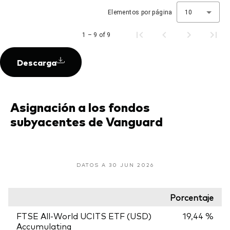
Elementos por página
10
1 – 9 of 9
Descarga
Asignación a los fondos
subyacentes de Vanguard
DATOS A 30 JUN 2026
Porcentaje
FTSE All-World UCITS ETF (USD)
19,44 %
Accumulating