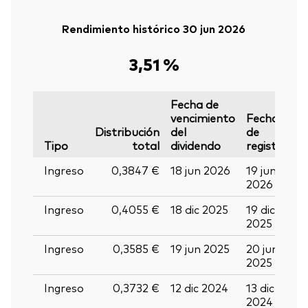
Rendimiento histórico 30 jun 2026
3,51 %
Fecha de
vencimiento
Fecha
F
Distribución
del
de
d
Tipo
total
dividendo
registro
p
Ingreso
0,3847 €
18 jun 2026
19 jun
01
2026
2
Ingreso
0,4055 €
18 dic 2025
19 dic
3
2025
2
Ingreso
0,3585 €
19 jun 2025
20 jun
0
2025
2
Ingreso
0,3732 €
12 dic 2024
13 dic
2
2024
2