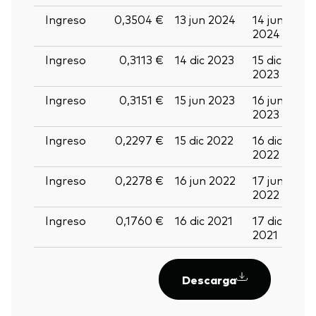
Ingreso
0,3504 €
13 jun 2024
14 jun
2
2024
2
Ingreso
0,3113 €
14 dic 2023
15 dic
2
2023
2
Ingreso
0,3151 €
15 jun 2023
16 jun
2
2023
2
Ingreso
0,2297 €
15 dic 2022
16 dic
2
2022
2
Ingreso
0,2278 €
16 jun 2022
17 jun
2
2022
2
Ingreso
0,1760 €
16 dic 2021
17 dic
2
2021
2
Descarga