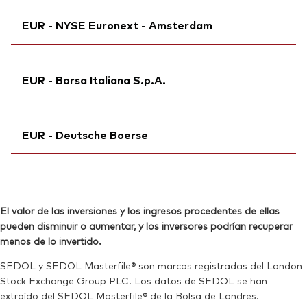
Ticker iNav Bloomberg:
IV20AEUR
EUR - NYSE Euronext - Amsterdam
Bloomberg:
V20A NA
Ticker de cotización:
V20A
Ticker iNav Bloomberg:
IV20AEUR
ISIN:
IE00BMVB5K07
EUR - Borsa Italiana S.p.A.
Bloomberg:
V20A NA
ID MEX:
VRAAAS
Ticker de cotización:
V20A
Reuters:
Ticker iNav Bloomberg:
V20A.AS
IV20AEUR
ISIN:
IE00BMVB5K07
EUR - Deutsche Boerse
SEDOL:
Ticker de cotización:
BN7J572
VNGA20
Reuters:
V20A.AS
Bloomberg:
VNGA20 IM
SEDOL:
Ticker iNav Bloomberg:
BN7J572
IV20AEUR
ISIN:
IE00BMVB5K07
Bloomberg:
V20A GY
Reuters:
VNGA20.MI
El valor de las inversiones y los ingresos procedentes de ellas
Ticker de cotización:
V20A
pueden disminuir o aumentar, y los inversores podrían recuperar
SEDOL:
BN2YC93
ISIN:
IE00BMVB5K07
menos de lo invertido.
Reuters:
V20A.DE
SEDOL y SEDOL Masterfile® son marcas registradas del London
Stock Exchange Group PLC. Los datos de SEDOL se han
SEDOL:
BN2YC82
extraído del SEDOL Masterfile® de la Bolsa de Londres.