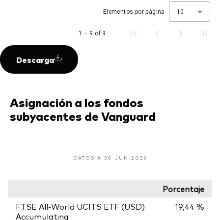
Elementos por página
10
1 – 9 of 9
Descarga
Asignación a los fondos
subyacentes de Vanguard
DATOS A 30 JUN 2026
Porcentaje
FTSE All-World UCITS ETF (USD)
19,44 %
Accumulating