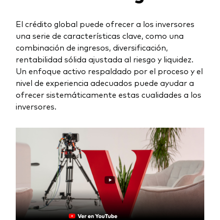
Renta fija activa
El crédito global puede ofrecer a los inversores
Renta variable
una serie de características clave, como una
combinación de ingresos, diversificación,
ETF
Generación V
rentabilidad sólida ajustada al riesgo y liquidez.
Renta fija
Un enfoque activo respaldado por el proceso y el
nivel de experiencia adecuados puede ayudar a
Fondos indexados
ofrecer sistemáticamente estas cualidades a los
Perspectiva económica y de los
Multiactivos
inversores.
mercados de Vanguard
LifeStrategy
Invierte con nosotros
Supervisión de inversiones
Prevención de fraude
Documentación legal