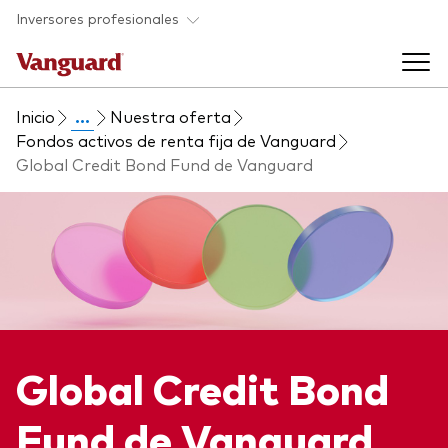
Saltar al contenido principal
Inversores profesionales
Inicio
...
Nuestra oferta
Fondos y ETF
Fondos activos de renta fija de Vanguard
Global Credit Bond Fund de Vanguard
Back to main menu
Perspectivas y eventos
Listado de todos nuestros fondos y
Back to main menu
Ayuda para asesores
ETF
Artículos y análisis
Back to main menu
Sobre nosotros
Global Credit Bond
Recursos para asesores
Back to main menu
Fund de Vanguard
Investigación en profundidad para asesores