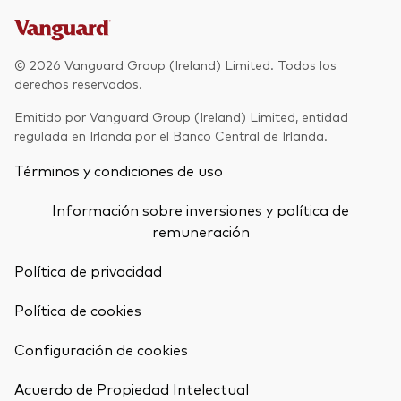
Renta fija activa
Renta variable
© 2026 Vanguard Group (Ireland) Limited. Todos los
derechos reservados.
ETF
Generación V
Emitido por Vanguard Group (Ireland) Limited, entidad
Renta fija
regulada en Irlanda por el Banco Central de Irlanda.
Fondos indexados
Términos y condiciones de uso
Perspectiva económica y de los
Multiactivos
mercados de Vanguard
Información sobre inversiones y política de
LifeStrategy
remuneración
Política de privacidad
Invierte con nosotros
Política de cookies
Supervisión de inversiones
Prevención de fraude
Configuración de cookies
Documentación legal
Volver arrib
Acuerdo de Propiedad Intelectual