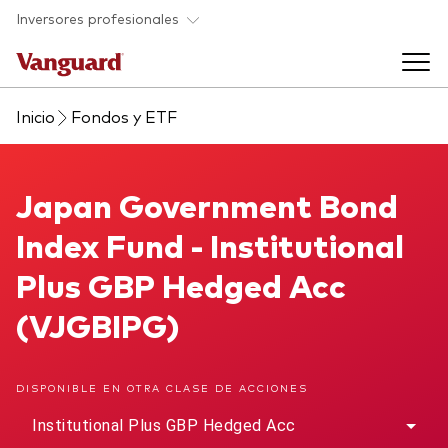
Saltar al contenido principal
Inversores profesionales
Inicio
Fondos y ETF
Fondos y ETF
Back to main menu
Japan Government Bond Index Fund
Japan Government Bond
Perspectivas y eventos
Index Fund - Institutional
Listado de todos nuestros fondos y
Back to main menu
Ayuda para asesores
Plus GBP Hedged Acc
ETF
(VJGBIPG)
Artículos y análisis
Back to main menu
Sobre nosotros
DISPONIBLE EN OTRA CLASE DE ACCIONES
Recursos para asesores
Back to main menu
Institutional Plus GBP Hedged Acc
Investigación en profundidad para asesores