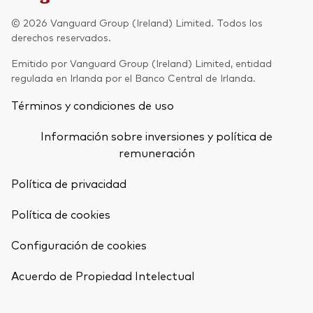
Renta fija activa
© 2026 Vanguard Group (Ireland) Limited. Todos los
derechos reservados.
Renta variable
Emitido por Vanguard Group (Ireland) Limited, entidad
ETF
regulada en Irlanda por el Banco Central de Irlanda.
Generación V
Renta fija
Términos y condiciones de uso
Fondos indexados
Perspectiva económica y de los
Información sobre inversiones y política de
Multiactivos
mercados de Vanguard
remuneración
LifeStrategy
Política de privacidad
Política de cookies
Invierte con nosotros
Configuración de cookies
Supervisión de inversiones
Volver arrib
Prevención de fraude
Acuerdo de Propiedad Intelectual
Documentación legal