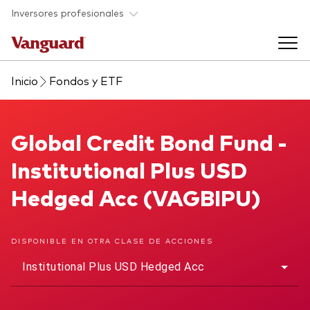
Saltar al contenido principal
Inversores profesionales
Inicio
Fondos y ETF
Fondos y ETF
Back to main menu
Global Credit Bond Fund
Global Credit Bond Fund -
Perspectivas y eventos
Institutional Plus USD
Listado de todos nuestros fondos y
Back to main menu
Ayuda para asesores
Hedged Acc (VAGBIPU)
ETF
Artículos y análisis
Back to main menu
Sobre nosotros
DISPONIBLE EN OTRA CLASE DE ACCIONES
Institutional Plus USD Hedged Acc
Recursos para asesores
Back to main menu
Investigación en profundidad para asesores