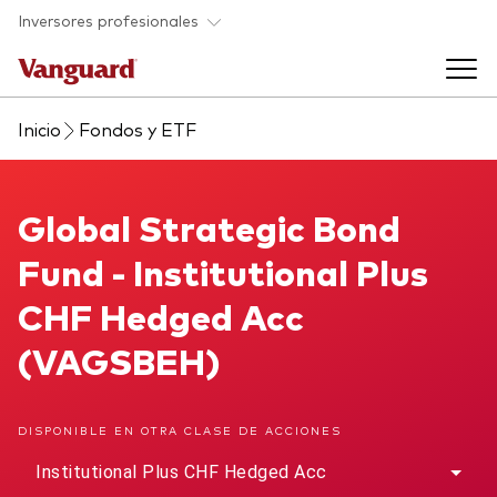
Saltar al contenido principal
Inversores profesionales
Inicio
Fondos y ETF
Fondos y ETF
Back to main menu
Global Strategic Bond Fund
Global Strategic Bond
Perspectivas y eventos
Fund - Institutional Plus
Listado de todos nuestros fondos y
Back to main menu
Ayuda para asesores
CHF Hedged Acc
ETF
(VAGSBEH)
Artículos y análisis
Back to main menu
Sobre nosotros
DISPONIBLE EN OTRA CLASE DE ACCIONES
Recursos para asesores
Back to main menu
Institutional Plus CHF Hedged Acc
Investigación en profundidad para asesores