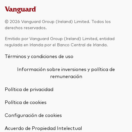
Renta fija activa
Renta variable
© 2026 Vanguard Group (Ireland) Limited. Todos los
derechos reservados.
ETF
Generación V
Emitido por Vanguard Group (Ireland) Limited, entidad
Renta fija
regulada en Irlanda por el Banco Central de Irlanda.
Fondos indexados
Términos y condiciones de uso
Perspectiva económica y de los
Multiactivos
mercados de Vanguard
Información sobre inversiones y política de
LifeStrategy
remuneración
Política de privacidad
Invierte con nosotros
Política de cookies
Supervisión de inversiones
Prevención de fraude
Configuración de cookies
Documentación legal
Volver arrib
Acuerdo de Propiedad Intelectual