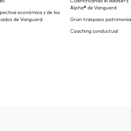
ces
Cuantificando el Adviser’s
Alpha® de Vanguard
pectiva económica y de los
cados de Vanguard
Gran traspaso patrimonia
Coaching conductual