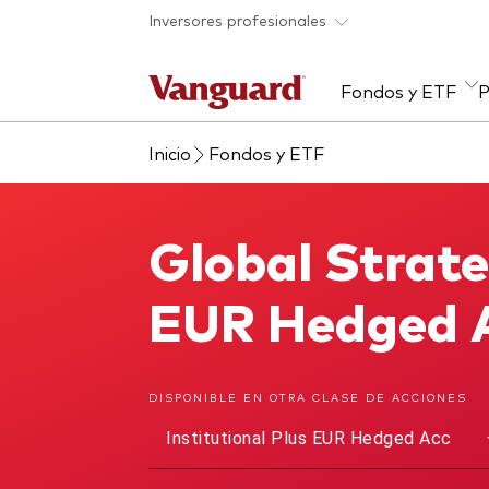
Saltar al contenido principal
Inversores profesionales
Fondos y ETF
P
Inicio
Fondos y ETF
Listado de todos
Artículos y análisis
Recursos para asesores
Acerca de Vanguard
Ver
Eve
Cen
Con
nuestros fondos y ETF
par
Investigación en profundidad
Rent
para asesores
Cuan
Global Strate
Global Strategic Bond Fund
Rent
Alph
Para tus clientes
ETF
EUR Hedged 
Gran
Rent
Coac
Fond
DISPONIBLE EN OTRA CLASE DE ACCIONES
Mult
Institutional Plus EUR Hedged Acc