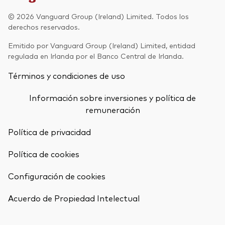
Renta fija activa
© 2026 Vanguard Group (Ireland) Limited. Todos los
derechos reservados.
Renta variable
Emitido por Vanguard Group (Ireland) Limited, entidad
ETF
regulada en Irlanda por el Banco Central de Irlanda.
Generación V
Renta fija
Términos y condiciones de uso
Fondos indexados
Perspectiva económica y de los
Información sobre inversiones y política de
Multiactivos
mercados de Vanguard
remuneración
LifeStrategy
Política de privacidad
Política de cookies
Invierte con nosotros
Configuración de cookies
Supervisión de inversiones
Volver arrib
Prevención de fraude
Acuerdo de Propiedad Intelectual
Documentación legal