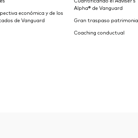
ces
Cuantificando el Adviser’s
Alpha® de Vanguard
pectiva económica y de los
cados de Vanguard
Gran traspaso patrimonia
Coaching conductual