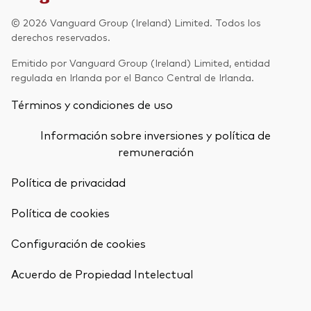
Renta fija activa
© 2026 Vanguard Group (Ireland) Limited. Todos los
derechos reservados.
Renta variable
Emitido por Vanguard Group (Ireland) Limited, entidad
ETF
regulada en Irlanda por el Banco Central de Irlanda.
Generación V
Renta fija
Términos y condiciones de uso
Fondos indexados
Perspectiva económica y de los
Información sobre inversiones y política de
Multiactivos
mercados de Vanguard
remuneración
LifeStrategy
Política de privacidad
Política de cookies
Invierte con nosotros
Configuración de cookies
Supervisión de inversiones
Volver arrib
Prevención de fraude
Acuerdo de Propiedad Intelectual
Documentación legal