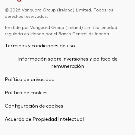
Renta fija activa
© 2026 Vanguard Group (Ireland) Limited. Todos los
derechos reservados.
Renta variable
Emitido por Vanguard Group (Ireland) Limited, entidad
ETF
regulada en Irlanda por el Banco Central de Irlanda.
Generación V
Renta fija
Términos y condiciones de uso
Fondos indexados
Perspectiva económica y de los
Información sobre inversiones y política de
Multiactivos
mercados de Vanguard
remuneración
LifeStrategy
Política de privacidad
Política de cookies
Invierte con nosotros
Configuración de cookies
Supervisión de inversiones
Volver arrib
Prevención de fraude
Acuerdo de Propiedad Intelectual
Documentación legal