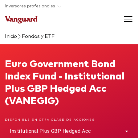
Saltar al contenido principal
Inversores profesionales
Inicio
Fondos y ETF
Fondos y ETF
Back to main menu
Euro Government Bond Index Fund
Euro Government Bond
Perspectivas y eventos
Index Fund - Institutional
Listado de todos nuestros fondos y
Back to main menu
Ayuda para asesores
Plus GBP Hedged Acc
ETF
(VANEGIG)
Artículos y análisis
Back to main menu
Sobre nosotros
DISPONIBLE EN OTRA CLASE DE ACCIONES
Recursos para asesores
Back to main menu
Institutional Plus GBP Hedged Acc
Investigación en profundidad para asesores