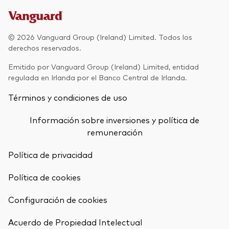
Renta fija activa
Renta variable
© 2026 Vanguard Group (Ireland) Limited. Todos los
derechos reservados.
ETF
Generación V
Emitido por Vanguard Group (Ireland) Limited, entidad
Renta fija
regulada en Irlanda por el Banco Central de Irlanda.
Fondos indexados
Términos y condiciones de uso
Perspectiva económica y de los
Multiactivos
mercados de Vanguard
Información sobre inversiones y política de
LifeStrategy
remuneración
Política de privacidad
Invierte con nosotros
Política de cookies
Supervisión de inversiones
Prevención de fraude
Configuración de cookies
Documentación legal
Volver arrib
Acuerdo de Propiedad Intelectual