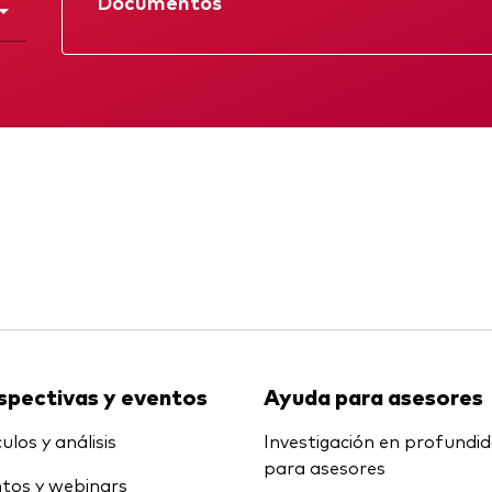
Documentos
Multiactivos
LifeStrategy
Ficha
Folleto
KID
Informe provisio
spectivas y eventos
Ayuda para asesores
ulos y análisis
Investigación en profundi
para asesores
tos y webinars