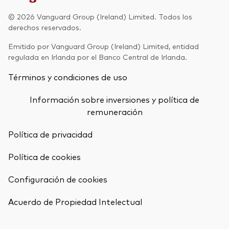
Renta fija activa
© 2026 Vanguard Group (Ireland) Limited. Todos los
derechos reservados.
Renta variable
Emitido por Vanguard Group (Ireland) Limited, entidad
ETF
regulada en Irlanda por el Banco Central de Irlanda.
Generación V
Renta fija
Términos y condiciones de uso
Fondos indexados
Perspectiva económica y de los
Información sobre inversiones y política de
Multiactivos
mercados de Vanguard
remuneración
LifeStrategy
Política de privacidad
Política de cookies
Invierte con nosotros
Configuración de cookies
Supervisión de inversiones
Volver arrib
Prevención de fraude
Acuerdo de Propiedad Intelectual
Documentación legal