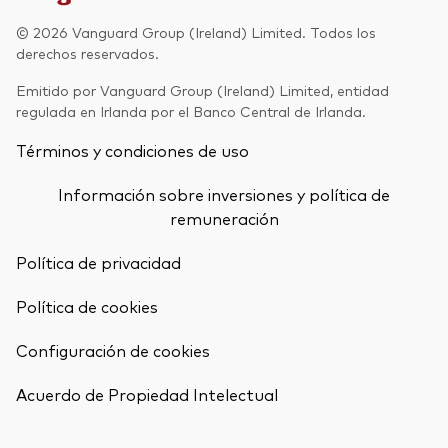
Renta fija activa
© 2026 Vanguard Group (Ireland) Limited. Todos los
derechos reservados.
Renta variable
Emitido por Vanguard Group (Ireland) Limited, entidad
ETF
regulada en Irlanda por el Banco Central de Irlanda.
Generación V
Renta fija
Términos y condiciones de uso
Fondos indexados
Perspectiva económica y de los
Información sobre inversiones y política de
Multiactivos
mercados de Vanguard
remuneración
LifeStrategy
Política de privacidad
Política de cookies
Invierte con nosotros
Configuración de cookies
Supervisión de inversiones
Volver arrib
Prevención de fraude
Acuerdo de Propiedad Intelectual
Documentación legal