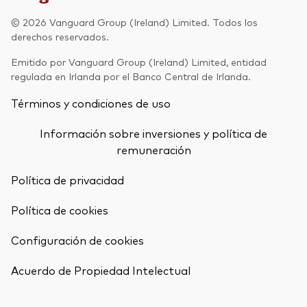
Renta fija activa
© 2026 Vanguard Group (Ireland) Limited. Todos los
derechos reservados.
Renta variable
Emitido por Vanguard Group (Ireland) Limited, entidad
ETF
regulada en Irlanda por el Banco Central de Irlanda.
Generación V
Renta fija
Términos y condiciones de uso
Fondos indexados
Perspectiva económica y de los
Información sobre inversiones y política de
Multiactivos
mercados de Vanguard
remuneración
LifeStrategy
Política de privacidad
Política de cookies
Invierte con nosotros
Configuración de cookies
Supervisión de inversiones
Volver arrib
Prevención de fraude
Acuerdo de Propiedad Intelectual
Documentación legal