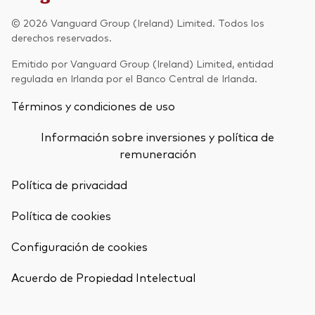
Renta fija activa
© 2026 Vanguard Group (Ireland) Limited. Todos los
derechos reservados.
Renta variable
Emitido por Vanguard Group (Ireland) Limited, entidad
ETF
regulada en Irlanda por el Banco Central de Irlanda.
Generación V
Renta fija
Términos y condiciones de uso
Fondos indexados
Perspectiva económica y de los
Información sobre inversiones y política de
Multiactivos
mercados de Vanguard
remuneración
LifeStrategy
Política de privacidad
Política de cookies
Invierte con nosotros
Configuración de cookies
Supervisión de inversiones
Volver arrib
Prevención de fraude
Acuerdo de Propiedad Intelectual
Documentación legal