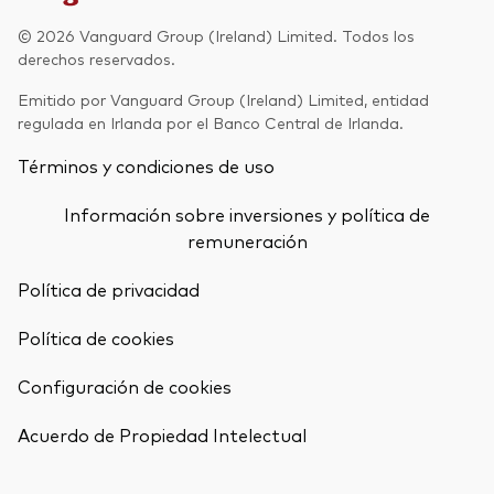
Renta fija activa
© 2026 Vanguard Group (Ireland) Limited. Todos los
derechos reservados.
Renta variable
Emitido por Vanguard Group (Ireland) Limited, entidad
ETF
regulada en Irlanda por el Banco Central de Irlanda.
Generación V
Renta fija
Términos y condiciones de uso
Fondos indexados
Perspectiva económica y de los
Información sobre inversiones y política de
Multiactivos
mercados de Vanguard
remuneración
LifeStrategy
Política de privacidad
Política de cookies
Invierte con nosotros
Configuración de cookies
Supervisión de inversiones
Volver arrib
Prevención de fraude
Acuerdo de Propiedad Intelectual
Documentación legal