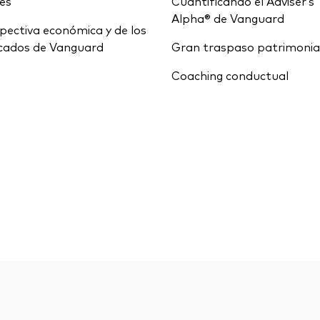
ces
Cuantificando el Adviser’s
Alpha® de Vanguard
pectiva económica y de los
cados de Vanguard
Gran traspaso patrimonia
Coaching conductual