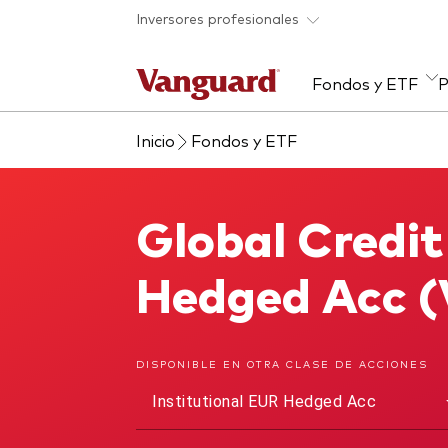
Saltar al contenido principal
Inversores profesionales
Fondos y ETF
P
Inicio
Fondos y ETF
Listado de todos
Artículos y análisis
Recursos para asesores
Acerca de Vanguard
Ver
Eve
Cen
Con
nuestros fondos y ETF
par
Investigación en profundidad
Rent
para asesores
Cuan
Global Credit
Global Credit Bond Fund
Rent
Alph
Para tus clientes
ETF
Hedged Acc 
Gran
Rent
Coac
Fond
DISPONIBLE EN OTRA CLASE DE ACCIONES
Mult
Institutional EUR Hedged Acc