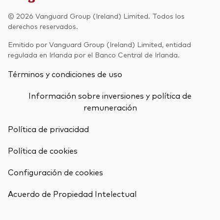
Renta fija activa
© 2026 Vanguard Group (Ireland) Limited. Todos los
derechos reservados.
Renta variable
Emitido por Vanguard Group (Ireland) Limited, entidad
ETF
regulada en Irlanda por el Banco Central de Irlanda.
Generación V
Renta fija
Términos y condiciones de uso
Fondos indexados
Perspectiva económica y de los
Información sobre inversiones y política de
Multiactivos
mercados de Vanguard
remuneración
LifeStrategy
Política de privacidad
Política de cookies
Invierte con nosotros
Configuración de cookies
Supervisión de inversiones
Volver arrib
Prevención de fraude
Acuerdo de Propiedad Intelectual
Documentación legal