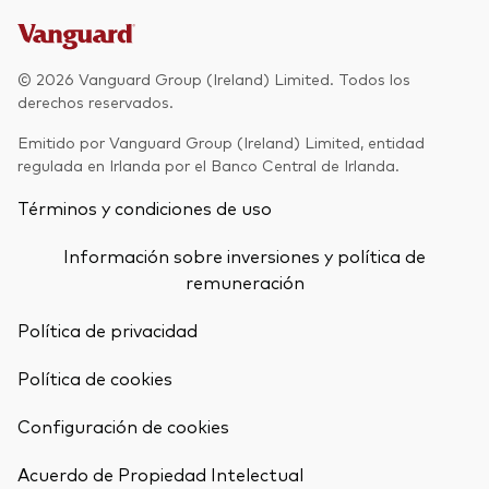
Renta fija activa
Renta variable
© 2026 Vanguard Group (Ireland) Limited. Todos los
derechos reservados.
ETF
Generación V
Emitido por Vanguard Group (Ireland) Limited, entidad
Renta fija
regulada en Irlanda por el Banco Central de Irlanda.
Fondos indexados
Términos y condiciones de uso
Perspectiva económica y de los
Multiactivos
mercados de Vanguard
Información sobre inversiones y política de
LifeStrategy
remuneración
Política de privacidad
Invierte con nosotros
Política de cookies
Supervisión de inversiones
Prevención de fraude
Configuración de cookies
Documentación legal
Volver arrib
Acuerdo de Propiedad Intelectual