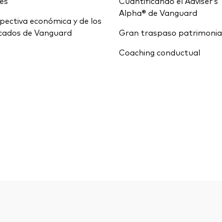
ces
Cuantificando el Adviser’s
Alpha® de Vanguard
pectiva económica y de los
cados de Vanguard
Gran traspaso patrimonia
Coaching conductual