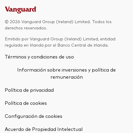
Renta fija activa
Renta variable
© 2026 Vanguard Group (Ireland) Limited. Todos los
derechos reservados.
ETF
Generación V
Emitido por Vanguard Group (Ireland) Limited, entidad
Renta fija
regulada en Irlanda por el Banco Central de Irlanda.
Fondos indexados
Términos y condiciones de uso
Perspectiva económica y de los
Multiactivos
mercados de Vanguard
Información sobre inversiones y política de
LifeStrategy
remuneración
Política de privacidad
Invierte con nosotros
Política de cookies
Supervisión de inversiones
Prevención de fraude
Configuración de cookies
Documentación legal
Volver arrib
Acuerdo de Propiedad Intelectual