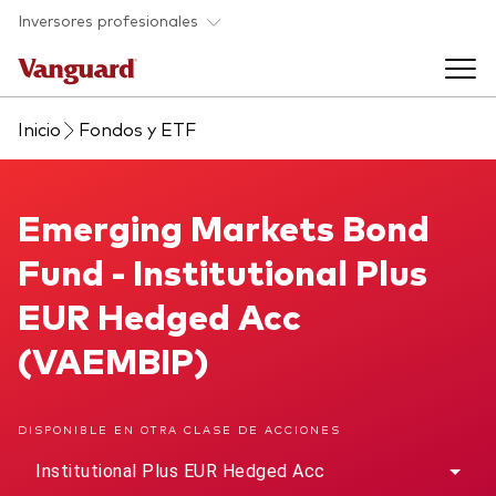
Saltar al contenido principal
Inversores profesionales
Inicio
Fondos y ETF
Fondos y ETF
Back to main menu
Emerging Markets Bond Fund
Emerging Markets Bond
Perspectivas y eventos
Fund - Institutional Plus
Listado de todos nuestros fondos y
Back to main menu
Ayuda para asesores
EUR Hedged Acc
ETF
(VAEMBIP)
Artículos y análisis
Back to main menu
Sobre nosotros
DISPONIBLE EN OTRA CLASE DE ACCIONES
Recursos para asesores
Back to main menu
Institutional Plus EUR Hedged Acc
Investigación en profundidad para asesores