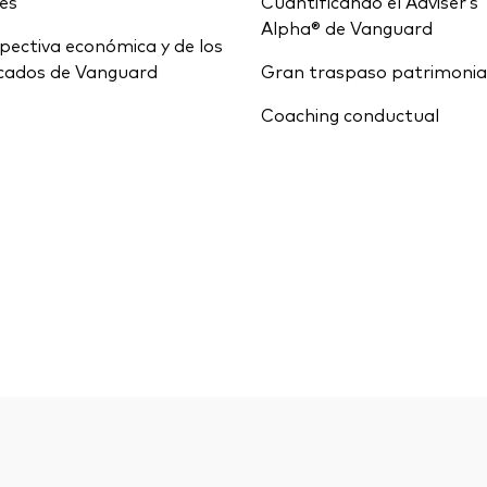
ces
Cuantificando el Adviser’s
Alpha® de Vanguard
pectiva económica y de los
cados de Vanguard
Gran traspaso patrimonia
Coaching conductual