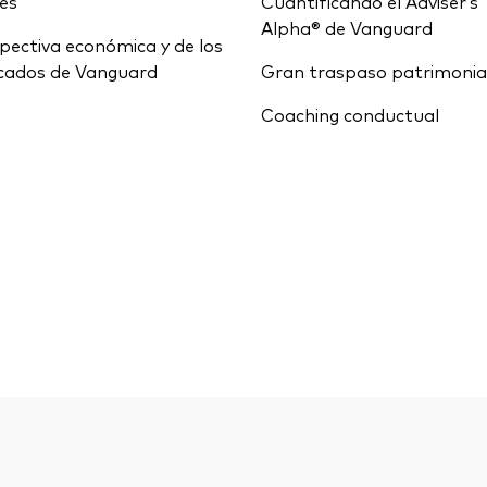
ces
Cuantificando el Adviser’s
Alpha® de Vanguard
pectiva económica y de los
cados de Vanguard
Gran traspaso patrimonia
Coaching conductual