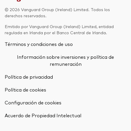
Renta fija activa
© 2026 Vanguard Group (Ireland) Limited. Todos los
derechos reservados.
Renta variable
Emitido por Vanguard Group (Ireland) Limited, entidad
ETF
regulada en Irlanda por el Banco Central de Irlanda.
Generación V
Renta fija
Términos y condiciones de uso
Fondos indexados
Perspectiva económica y de los
Información sobre inversiones y política de
Multiactivos
mercados de Vanguard
remuneración
LifeStrategy
Política de privacidad
Política de cookies
Invierte con nosotros
Configuración de cookies
Supervisión de inversiones
Volver arrib
Prevención de fraude
Acuerdo de Propiedad Intelectual
Documentación legal